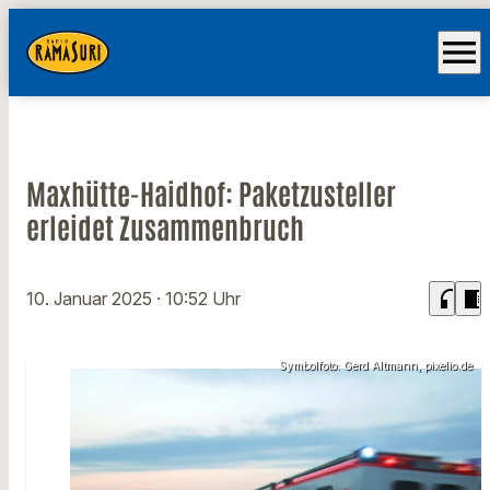
menu
Maxhütte-Haidhof: Paketzusteller
erleidet Zusammenbruch
headphones
chrome_reader_mode
10. Januar 2025
· 10:52 Uhr
Symbolfoto: Gerd Altmann, pixelio.de