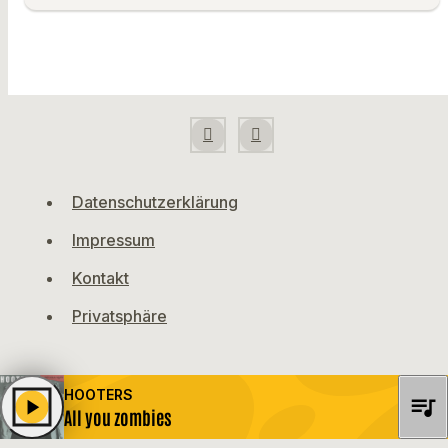
Datenschutzerklärung
Impressum
Kontakt
Privatsphäre
HOOTERS
queue_music
play_arrow
All you zombies