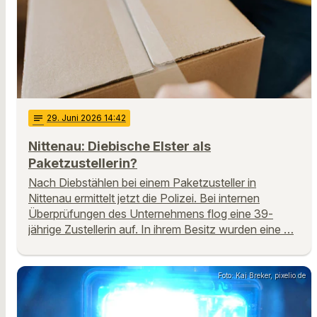
notes
29
. Juni 2026 14:42
Nittenau: Diebische Elster als
Paketzustellerin?
Nach Diebstählen bei einem Paketzusteller in
Nittenau ermittelt jetzt die Polizei. Bei internen
Überprüfungen des Unternehmens flog eine 39-
jährige Zustellerin auf. In ihrem Besitz wurden eine …
Foto: Kai Breker, pixelio.de