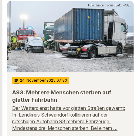
Foto: Jason Tschepljakow/dpa
notes
24
. November 2025 07:30
A93: Mehrere Menschen sterben auf
glatter Fahrbahn
Der Wetterdienst hatte vor glatten Straßen gewarnt:
Im Landkreis Schwandorf kollidieren auf der
rutschigen Autobahn 93 mehrere Fahrzeuge.
Mindestens drei Menschen sterben. Bei einem …