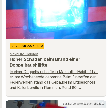
notes
22
. Juni 2026 13:40
Maxhütte-Haidhof
Hoher Schaden beim Brand einer
Doppelhaushälfte
In einer Doppelhaushälfte in Maxhütte-Haidhof hat
es am Wochenende gebrannt. Beim Eintreffen der
Feuerwehren stand das Gebäude im Erdgeschoss
und Keller bereits in Flammen. Rund 80 …
Symbolfoto: Arno Bachert, pixelio.de