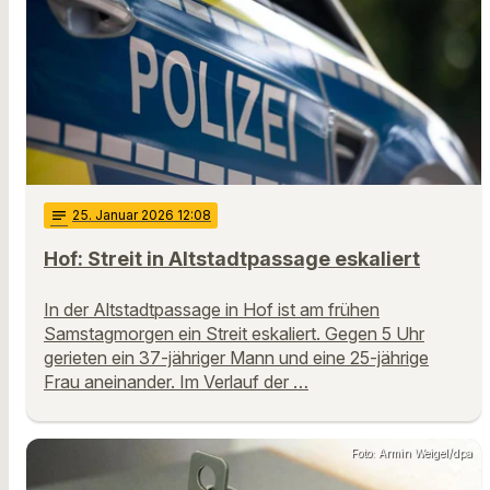
notes
25
. Januar 2026 12:08
Hof: Streit in Altstadtpassage eskaliert
In der Altstadtpassage in Hof ist am frühen
Samstagmorgen ein Streit eskaliert. Gegen 5 Uhr
gerieten ein 37-jähriger Mann und eine 25-jährige
Frau aneinander. Im Verlauf der …
Foto: Armin Weigel/dpa