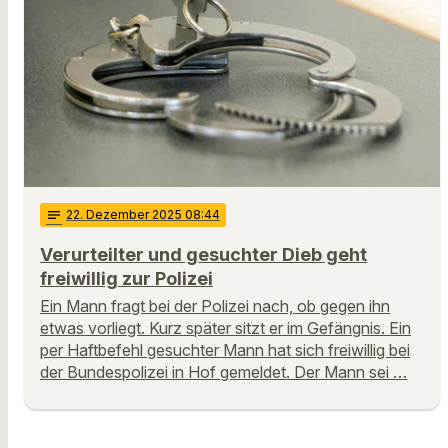
notes
22
. Dezember 2025 08:44
Verurteilter und gesuchter Dieb geht
freiwillig zur Polizei
Ein Mann fragt bei der Polizei nach, ob gegen ihn
etwas vorliegt. Kurz später sitzt er im Gefängnis. Ein
per Haftbefehl gesuchter Mann hat sich freiwillig bei
der Bundespolizei in Hof gemeldet. Der Mann sei …