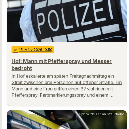
notes
15
. März 2026 10:50
Hof: Mann mit Pfefferspray und Messer
bedroht
In Hof eskalierte am späten Freitagnachmittag ein
Streit zwischen drei Personen auf offener Straße. Ein
Mann und eine Frau griffen einen 37-Jährigen mit
Pfefferspray, Farbmarkierungsspray und einem …
Symbolfoto: Fabian Strauch/dpa