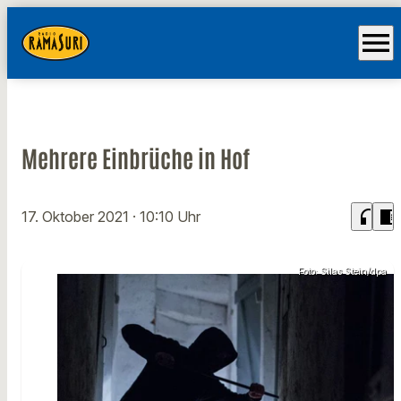
menu
Mehrere Einbrüche in Hof
headphones
chrome_reader_mode
17. Oktober 2021
· 10:10 Uhr
Foto: Silas Stein/dpa