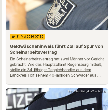
notes
31
. Mai 2026 07:36
Geldwäschehinweis führt Zoll auf Spur von
Scheinarbeitsvertrag
Ein Scheinarbeitsvertrag hat zwei Männer vor Gericht
gebracht. Wie das Hauptzollamt Regensburg mitteilt,
stellte ein 34-jähriger Teppichhändler aus dem
Landkreis Hof seinem 40-jährigen Schwager aus …
Foto: Silas Stein/dpa/Symbolbild