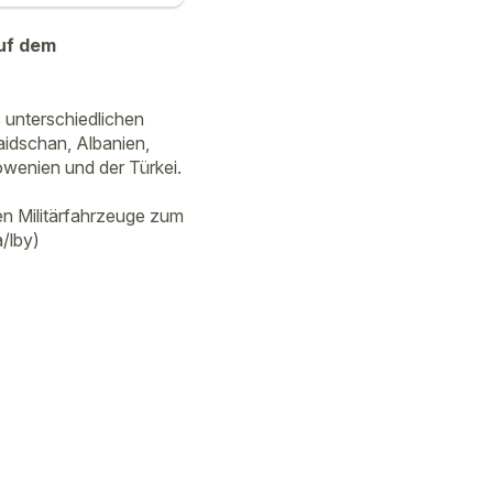
uf dem
unterschiedlichen
idschan, Albanien,
owenien und der Türkei.
n Militärfahrzeuge zum
/lby)