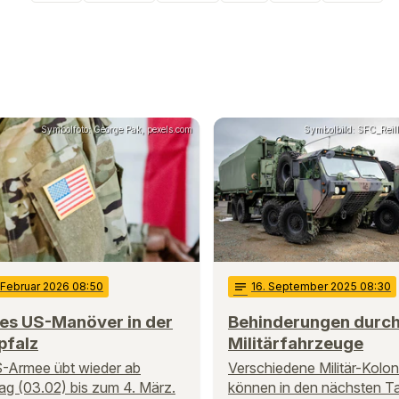
Symbolfoto: George Pak, pexels.com
Symbolbild: SFC_Reil
. Februar 2026 08:50
notes
16
. September 2025 08:30
es US-Manöver in der
Behinderungen durc
pfalz
Militärfahrzeuge
-Armee übt wieder ab
Verschiedene Militär-Kolo
ag (03.02) bis zum 4. März.
können in den nächsten T