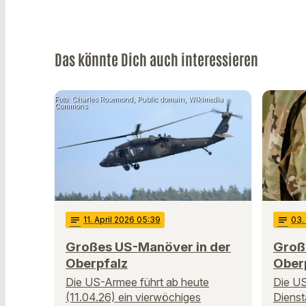
Das könnte Dich auch interessieren
Foto: Charles Rosemond, Public domain, Wikimedia
Commons
notes
11
. April 2026 05:39
notes
03
Großes US-Manöver in der
Groß
Oberpfalz
Ober
Die US-Armee führt ab heute
Die US
(11.04.26) ein vierwöchiges
Dienst