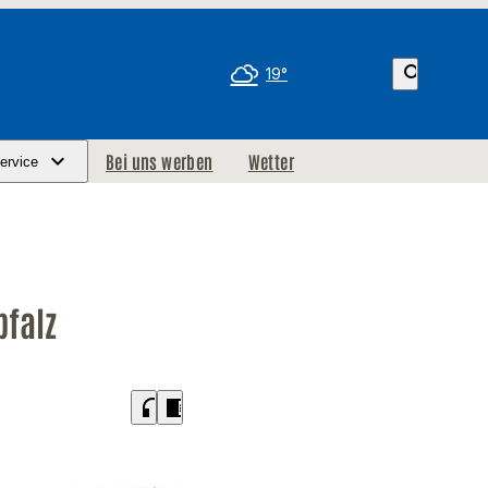
search
19°
Bei uns werben
Wetter
ervice
pfalz
headphones
chrome_reader_mode