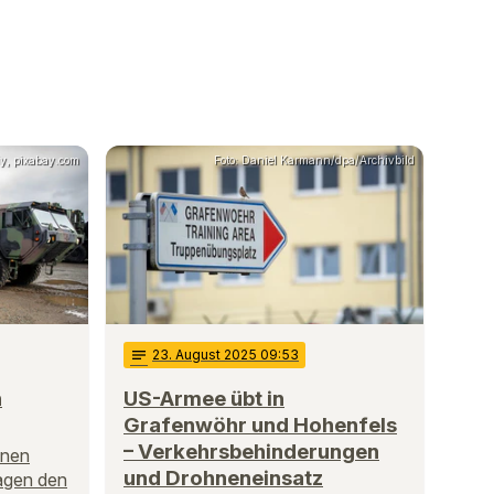
ly, pixabay.com
Foto: Daniel Karmann/dpa/Archivbild
notes
23
. August 2025 09:53
h
US-Armee übt in
Grafenwöhr und Hohenfels
– Verkehrsbehinderungen
nnen
und Drohneneinsatz
agen den