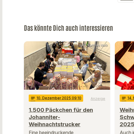
Das könnte Dich auch interessieren
Foto: Matthias Walk
notes
10
. Dezember 2025 09:10
notes
14
.
Anzeige
1.500 Päckchen für den
Weih
Johanniter-
Schw
Weihnachtstrucker
2025 
Eine beeindruckende
Auch i