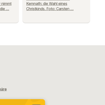
w nimmt
Kemnath: die Wahl eines
 die …
Christkinds. Foto: Carsten …
häre