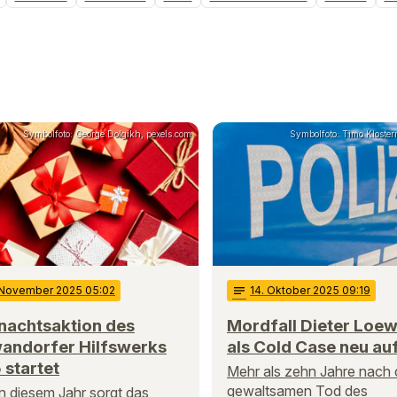
Symbolfoto: George Dolgikh, pexels.com
Symbolfoto: Timo Klosterm
 November 2025 05:02
notes
14
. Oktober 2025 09:19
nachtsaktion des
Mordfall Dieter Loew
andorfer Hilfswerks
als Cold Case neu auf
startet
Mehr als zehn Jahre nach
gewaltsamen Tod des
n diesem Jahr sorgt das