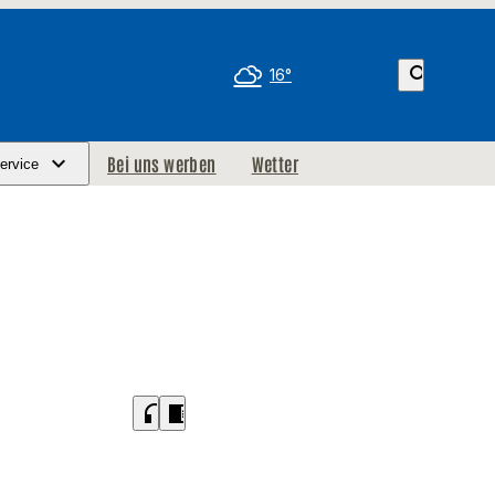
search
16°
Bei uns werben
Wetter
ervice
headphones
chrome_reader_mode