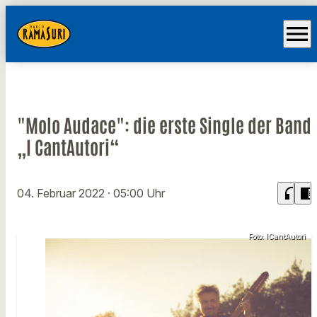
menu
"Molo Audace": die erste Single der Band
„I CantAutori“
headphones
chrome_reader_mode
04. Februar 2022
· 05:00 Uhr
Foto: ICantAutori