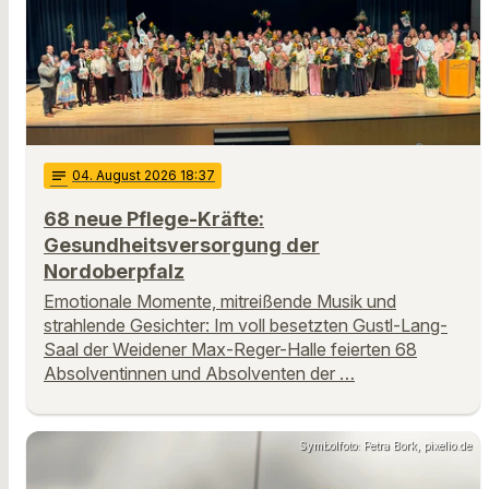
notes
04
. August 2026 18:37
68 neue Pflege-Kräfte:
Gesundheitsversorgung der
Nordoberpfalz
Emotionale Momente, mitreißende Musik und
strahlende Gesichter: Im voll besetzten Gustl-Lang-
Saal der Weidener Max-Reger-Halle feierten 68
Absolventinnen und Absolventen der …
Symbolfoto: Petra Bork, pixelio.de