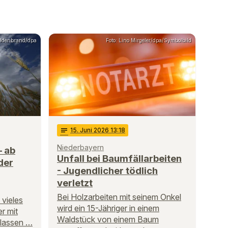
Hildenbrand/dpa
Foto: Lino Mirgeler/dpa/Symbolbild
notes
15
. Juni 2026 13:18
Niederbayern
– ab
Unfall bei Baumfällarbeiten
der
- Jugendlicher tödlich
verletzt
Bei Holzarbeiten mit seinem Onkel
 vieles
wird ein 15-Jähriger in einem
r mit
Waldstück von einem Baum
 lassen …