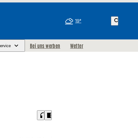
search
19°
Bei uns werben
Wetter
ervice
headphones
chrome_reader_mode