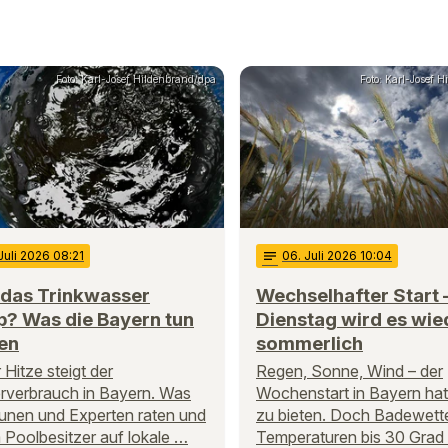
Foto: Karl-Josef Hildenbrand/dpa
Foto: Karl-Josef 
 Juli 2026 08:21
notes
06
. Juli 2026 10:04
 das Trinkwasser
Wechselhafter Start 
p? Was die Bayern tun
Dienstag wird es wie
en
sommerlich
 Hitze steigt der
Regen, Sonne, Wind – der
verbrauch in Bayern. Was
Wochenstart in Bayern hat
nen und Experten raten und
zu bieten. Doch Badewette
Poolbesitzer auf lokale …
Temperaturen bis 30 Grad