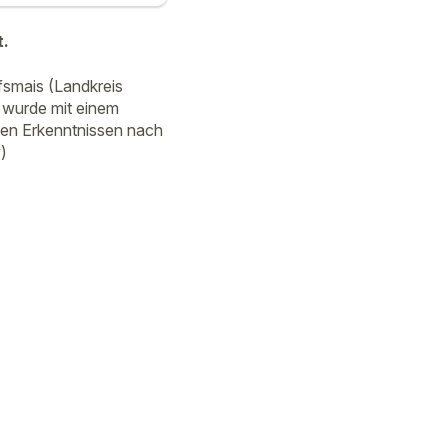
t.
ofsmais (Landkreis
n wurde mit einem
 den Erkenntnissen nach
)