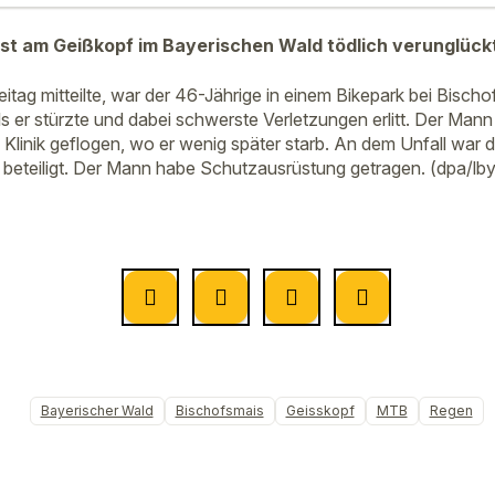
ist am Geißkopf im Bayerischen Wald tödlich verunglück
eitag mitteilte, war der 46-Jährige in einem Bikepark bei Bisch
s er stürzte und dabei schwerste Verletzungen erlitt. Der Man
 Klinik geflogen, wo er wenig später starb. An dem Unfall war
 beteiligt. Der Mann habe Schutzausrüstung getragen. (dpa/lby
Bayerischer Wald
Bischofsmais
Geisskopf
MTB
Regen