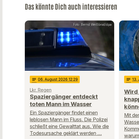
Das könnte Dich auch interessieren
Foto: Bernd Weißbrod/dpa
notes
06
. August 2026 12:29
notes
13
.
Lkr. Regen
Wird
Spaziergänger entdeckt
knap
toten Mann im Wasser
könn
Ein Spaziergänger findet einen
Mit der
leblosen Mann im Fluss. Die Polizei
Wasser
schließt eine Gewalttat aus. Wie die
Kommu
Todesursache geklärt werden …
warum 