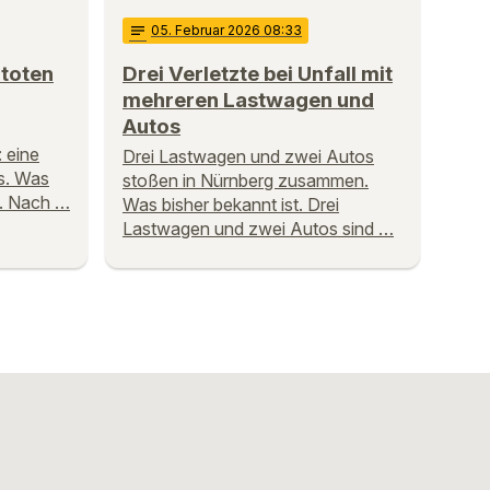
notes
05
. Februar 2026 08:33
 toten
Drei Verletzte bei Unfall mit
mehreren Lastwagen und
Autos
 eine
Drei Lastwagen und zwei Autos
us. Was
stoßen in Nürnberg zusammen.
n. Nach …
Was bisher bekannt ist. Drei
Lastwagen und zwei Autos sind …