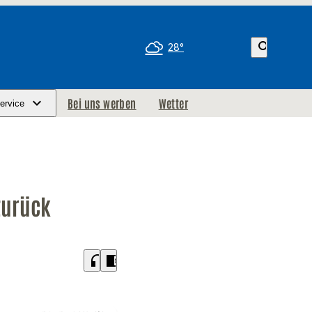
search
28°
Bei uns werben
Wetter
ervice
zurück
headphones
chrome_reader_mode