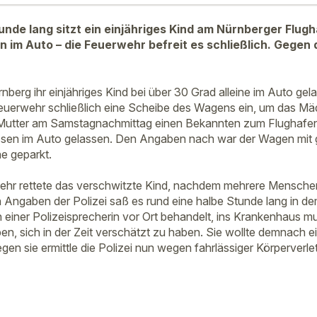
unde lang sitzt ein einjähriges Kind am Nürnberger Flug
n im Auto – die Feuerwehr befreit es schließlich. Gegen 
rnberg ihr einjähriges Kind bei über 30 Grad alleine im Auto gel
e Feuerwehr schließlich eine Scheibe des Wagens ein, um das Mä
Mutter am Samstagnachmittag einen Bekannten zum Flughafen 
sen im Auto gelassen. Den Angaben nach war der Wagen mit
e geparkt.
ehr rettete das verschwitzte Kind, nachdem mehrere Menschen
 Angaben der Polizei saß es rund eine halbe Stunde lang in d
iner Polizeisprecherin vor Ort behandelt, ins Krankenhaus mus
n, sich in der Zeit verschätzt zu haben. Sie wollte demnach ei
en sie ermittle die Polizei nun wegen fahrlässiger Körperverletz