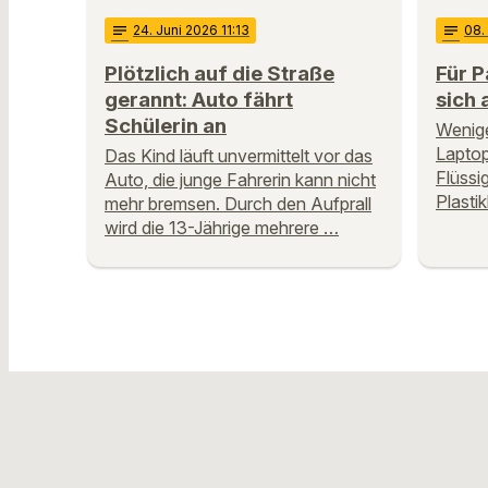
notes
24
. Juni 2026 11:13
notes
08
.
Plötzlich auf die Straße
Für P
gerannt: Auto fährt
sich
Schülerin an
Wenige
Laptop
Das Kind läuft unvermittelt vor das
Flüssi
Auto, die junge Fahrerin kann nicht
Plasti
mehr bremsen. Durch den Aufprall
wird die 13-Jährige mehrere …