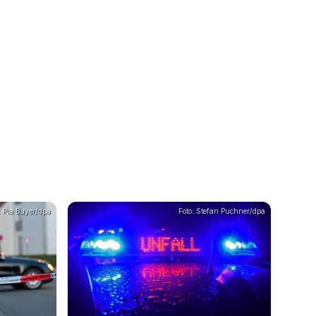
: Pia Bayer/dpa
Foto: Stefan Puchner/dpa