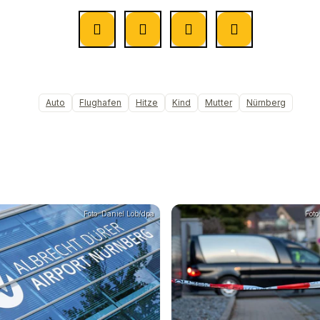
Auto
Flughafen
Hitze
Kind
Mutter
Nürnberg
Foto: Daniel Löb/dpa
Foto