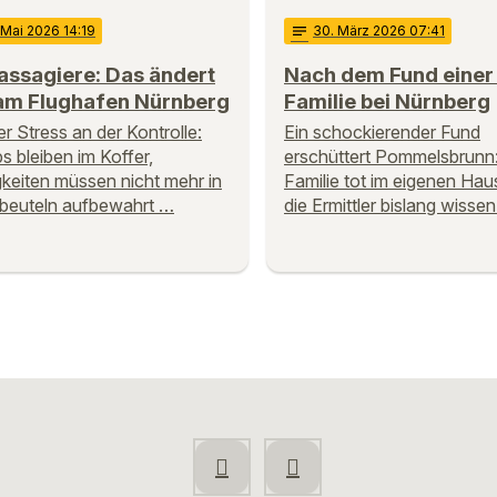
 Mai 2026 14:19
notes
30
. März 2026 07:41
assagiere: Das ändert
Nach dem Fund einer
 am Flughafen Nürnberg
Familie bei Nürnberg
r Stress an der Kontrolle:
Ein schockierender Fund
s bleiben im Koffer,
erschüttert Pommelsbrunn:
gkeiten müssen nicht mehr in
Familie tot im eigenen Ha
kbeuteln aufbewahrt …
die Ermittler bislang wisse