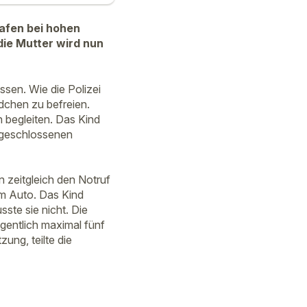
hafen bei hohen
die Mutter wird nun
assen. Wie die Polizei
dchen zu befreien.
begleiten. Das Kind
 geschlossenen
 zeitgleich den Notruf
em Auto. Das Kind
ste sie nicht. Die
gentlich maximal fünf
ung, teilte die