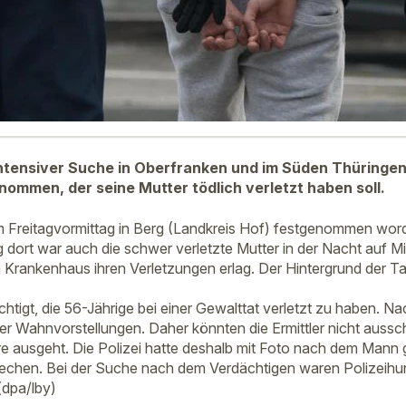
ntensiver Suche in Oberfranken und im Süden Thüringen
ommen, der seine Mutter tödlich verletzt haben soll.
m Freitagvormittag in Berg (Landkreis Hof) festgenommen worden
g dort war auch die schwer verletzte Mutter in der Nacht auf 
 Krankenhaus ihren Verletzungen erlag. Der Hintergrund der Tat
htigt, die 56-Jährige bei einer Gewalttat verletzt zu haben. N
nter Wahnvorstellungen. Daher könnten die Ermittler nicht auss
re ausgeht. Die Polizei hatte deshalb mit Foto nach dem Mann 
rechen. Bei der Suche nach dem Verdächtigen waren Polizeih
(dpa/lby)