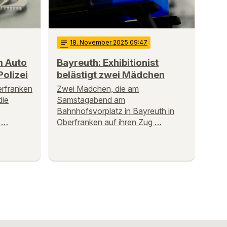
notes
18
. November 2025 09:47
m Auto
Bayreuth: Exhibitionist
Polizei
belästigt zwei Mädchen
erfranken
Zwei Mädchen, die am
die
Samstagabend am
Bahnhofsvorplatz in Bayreuth in
 …
Oberfranken auf ihren Zug …