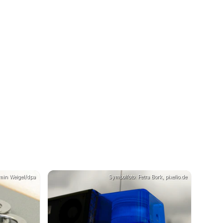
rmin Weigel/dpa
Symbolfoto: Petra Bork, pixelio.de