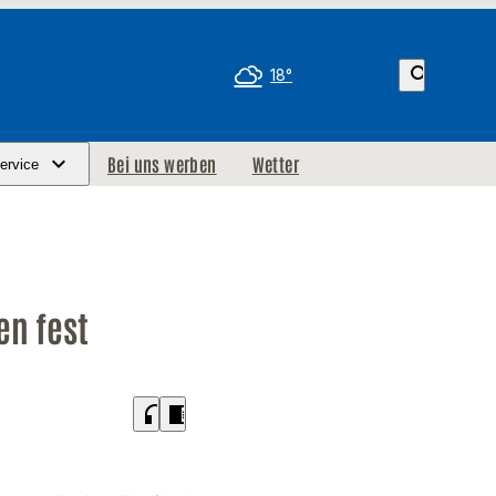
search
18°
Bei uns werben
Wetter
ervice
en fest
headphones
chrome_reader_mode