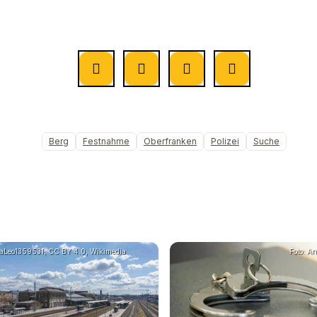
Berg
Festnahme
Oberfranken
Polizei
Suche
raLeo1359531, CC BY 4.0, Wikimedia
Foto: A