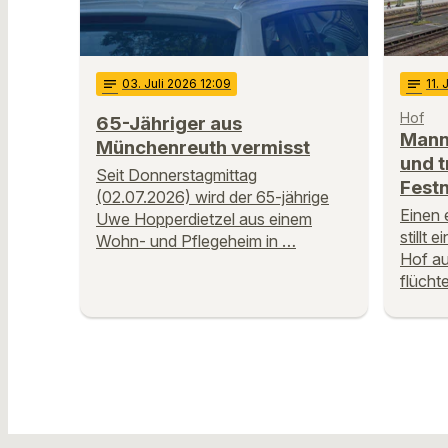
notes
03
. Juli 2026 12:09
notes
11
. 
Hof
65-Jähriger aus
Mann 
Münchenreuth vermisst
und tr
Seit Donnerstagmittag
Fest
(02.07.2026) wird der 65-jährige
Einen 
Uwe Hopperdietzel aus einem
stillt
Wohn- und Pflegeheim in …
Hof au
flüchte