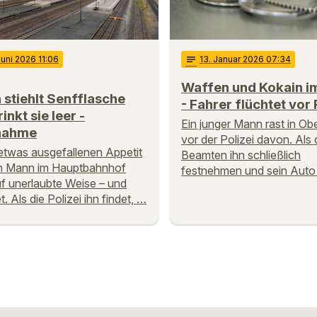
Juni 2026 11:06
notes
13
. Januar 2026 07:34
Waffen und Kokain i
stiehlt Senfflasche
- Fahrer flüchtet vor 
inkt sie leer -
Ein junger Mann rast in Ob
nahme
vor der Polizei davon. Als 
etwas ausgefallenen Appetit
Beamten ihn schließlich
 ein Mann im Hauptbahnhof
festnehmen und sein Auto
f unerlaubte Weise – und
t. Als die Polizei ihn findet, …