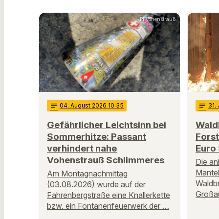
PI Vohenstrauß
notes
04
. August 2026 10:35
notes
31
.
Gefährlicher Leichtsinn bei
Wald
Sommerhitze: Passant
Fors
verhindert nahe
Euro
Vohenstrauß Schlimmeres
Die an
Mantel
Am Montagnachmittag
Waldbr
(03.08.2026) wurde auf der
Großa
Fahrenbergstraße eine Knallerkette
bzw. ein Fontänenfeuerwerk der …