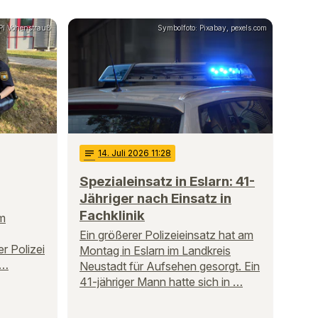
 PI Vohenstrauß
Symbolfoto: Pixabay, pexels.com
notes
14
. Juli 2026 11:28
Spezialeinsatz in Eslarn: 41-
Jähriger nach Einsatz in
Fachklinik
am
Ein größerer Polizeieinsatz hat am
r Polizei
Montag in Eslarn im Landkreis
 …
Neustadt für Aufsehen gesorgt. Ein
41-jähriger Mann hatte sich in …