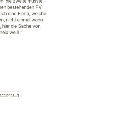
n, die zweite müsste –
schen bestehenden PV-
noch eine Firma, welche
en, nicht einmal wann
g, hier die Sache von
heid weiß.“
aschingszug