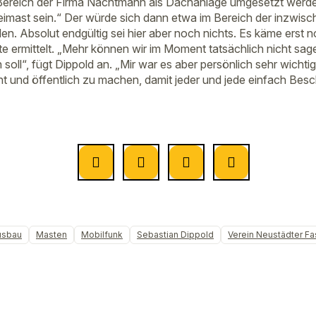
 Bereich der Firma Nachtmann als Dachanlage umgesetzt werde
reimast sein.“ Der würde sich dann etwa im Bereich der inzwi
en. Absolut endgültig sei hier aber noch nichts. Es käme erst 
e ermittelt. „Mehr können wir im Moment tatsächlich nicht sag
 soll“, fügt Dippold an. „Mir war es aber persönlich sehr wichti
t und öffentlich zu machen, damit jeder und jede einfach Besc
usbau
Masten
Mobilfunk
Sebastian Dippold
Verein Neustädter F