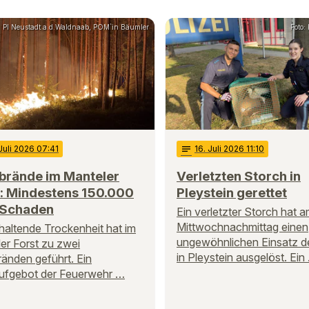
PI Neustadt a.d.Waldnaab, POM`in Bäumler
Foto:
 Juli 2026 07:41
notes
16
. Juli 2026 11:10
brände im Manteler
Verletzten Storch in
t: Mindestens 150.000
Pleystein gerettet
 Schaden
Ein verletzter Storch hat 
Mittwochnachmittag einen
haltende Trockenheit hat im
ungewöhnlichen Einsatz de
er Forst zu zwei
in Pleystein ausgelöst. Ein
änden geführt. Ein
ufgebot der Feuerwehr …