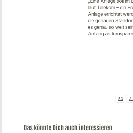
„Eine Anlage soll im
laut Telekom – ein F
Anlage errichtet werd
die genauen Standort
es genau so weit sein
Anfang an transparen
5G
A
Das könnte Dich auch interessieren