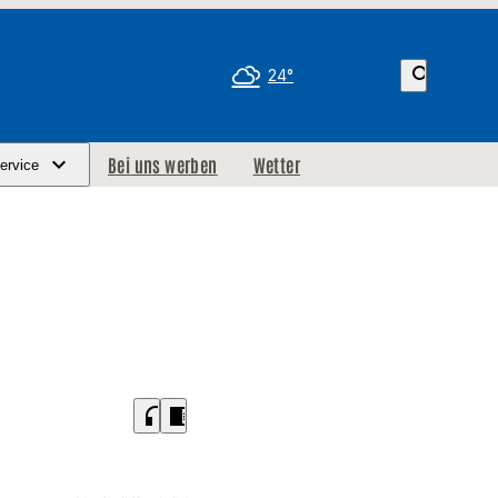
search
24°
Bei uns werben
Wetter
ervice
headphones
chrome_reader_mode