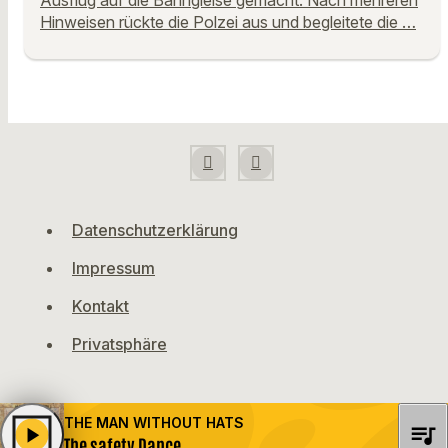
Ausflug auf die Bahngleise gemacht. Nach mehreren
Hinweisen rückte die Polzei aus und begleitete die …
Datenschutzerklärung
Impressum
Kontakt
Privatsphäre
THE MAN WITHOUT HATS
queue_music
play_arrow
The safety Dance