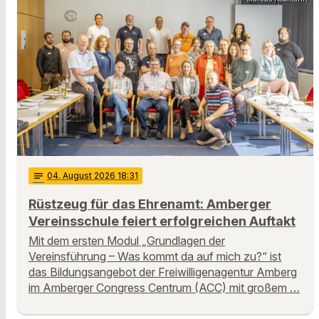
notes
04
. August 2026 18:31
Rüstzeug für das Ehrenamt: Amberger
Vereinsschule feiert erfolgreichen Auftakt
Mit dem ersten Modul „Grundlagen der
Vereinsführung – Was kommt da auf mich zu?“ ist
das Bildungsangebot der Freiwilligenagentur Amberg
im Amberger Congress Centrum (ACC) mit großem …