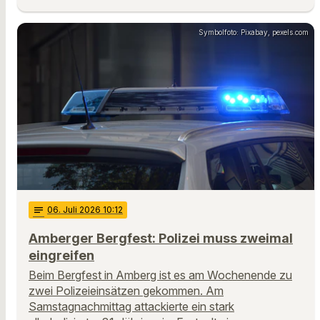
Symbolfoto: Pixabay, pexels.com
notes
06
. Juli 2026 10:12
Amberger Bergfest: Polizei muss zweimal
eingreifen
Beim Bergfest in Amberg ist es am Wochenende zu
zwei Polizeieinsätzen gekommen. Am
Samstagnachmittag attackierte ein stark