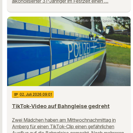
alkoholisierter 31-Jähriger im Festzelt einen …
Symbolfoto: Markus Spiske, pexels.com
notes
02
. Juli 2026 09:01
TikTok-Video auf Bahngleise gedreht
Zwei Mädchen haben am Mittwochnachmittag in
Amberg für einen TikTok-Clip einen gefährlichen