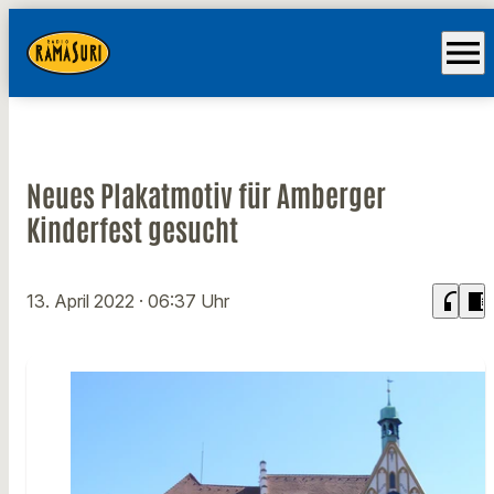
menu
Neues Plakatmotiv für Amberger
Kinderfest gesucht
headphones
chrome_reader_mode
13. April 2022
· 06:37 Uhr