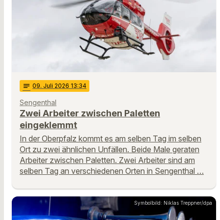
notes
09
. Juli 2026 13:34
Sengenthal
Zwei Arbeiter zwischen Paletten
eingeklemmt
In der Oberpfalz kommt es am selben Tag im selben
Ort zu zwei ähnlichen Unfällen. Beide Male geraten
Arbeiter zwischen Paletten. Zwei Arbeiter sind am
selben Tag an verschiedenen Orten in Sengenthal …
Symbolbild: Niklas Treppner/dpa