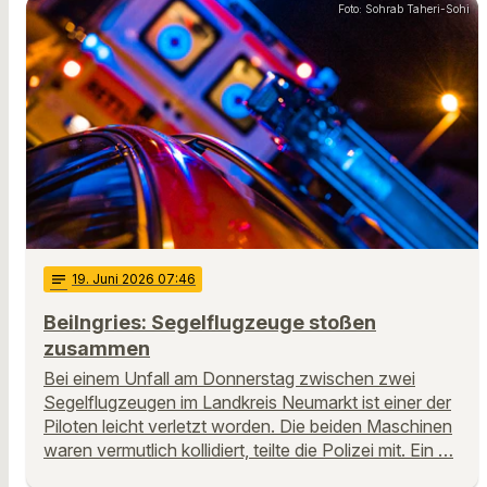
Foto: Sohrab Taheri-Sohi
notes
19
. Juni 2026 07:46
Beilngries: Segelflugzeuge stoßen
zusammen
Bei einem Unfall am Donnerstag zwischen zwei
Segelflugzeugen im Landkreis Neumarkt ist einer der
Piloten leicht verletzt worden. Die beiden Maschinen
waren vermutlich kollidiert, teilte die Polizei mit. Ein …