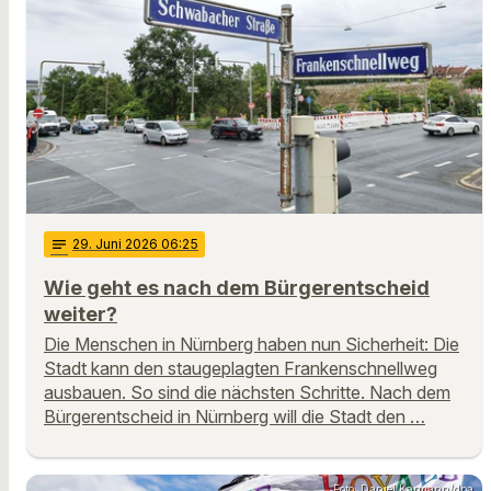
notes
29
. Juni 2026 06:25
Wie geht es nach dem Bürgerentscheid
weiter?
Die Menschen in Nürnberg haben nun Sicherheit: Die
Stadt kann den staugeplagten Frankenschnellweg
ausbauen. So sind die nächsten Schritte. Nach dem
Bürgerentscheid in Nürnberg will die Stadt den …
Foto: Daniel Karmann/dpa