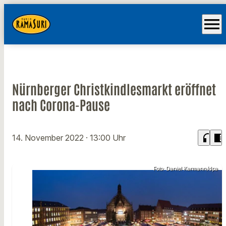
menu
Nürnberger Christkindlesmarkt eröffnet
nach Corona-Pause
headphones
chrome_reader_mode
14. November 2022
· 13:00 Uhr
Foto: Daniel Karmann/dpa