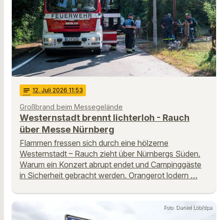
notes
12
. Juli 2026 11:53
Großbrand beim Messegelände
Westernstadt brennt lichterloh - Rauch
über Messe Nürnberg
Flammen fressen sich durch eine hölzerne
Westernstadt – Rauch zieht über Nürnbergs Süden.
Warum ein Konzert abrupt endet und Campinggäste
in Sicherheit gebracht werden. Orangerot lodern …
Foto: Daniel Löb/dpa