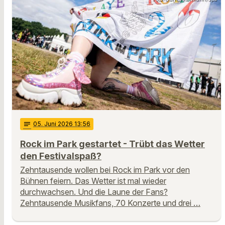
notes
05
. Juni 2026 13:56
Rock im Park gestartet - Trübt das Wetter
den Festivalspaß?
Zehntausende wollen bei Rock im Park vor den
Bühnen feiern. Das Wetter ist mal wieder
durchwachsen. Und die Laune der Fans?
Zehntausende Musikfans, 70 Konzerte und drei …