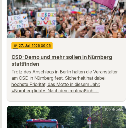
notes
27
. Juli 2026 09:06
CSD-Demo und mehr sollen in Nürnberg
stattfinden
Trotz des Anschlags in Berlin halten die Veranstalter
am CSD in Nürnberg fest. Sicherheit hat dabei
höchste Priorität, das Motto in diesem Jahr:
«Nürnberg liebt». Nach dem mutmaßlich …
Foto: dvo/dpa