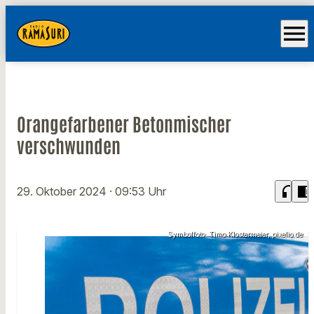
menu
Orangefarbener Betonmischer
verschwunden
headphones
chrome_reader_mode
29. Oktober 2024
· 09:53 Uhr
Symbolfoto: Timo Klostermeier, pixelio.de