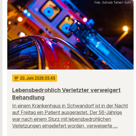
Foto: Sohrab Taheri-Sohi
notes
20
. Juni 2026 05:45
Lebensbedrohlich Verletzter verweigert
Behandlung
In einem Krankenhaus in Schwandorf ist in der Nacht
auf Freitag ein Patient ausgerastet. Der 56-Jährige
war nach einem Sturz mit lebensbedrohlichen
Verletzungen eingeliefert worden, verweigerte …