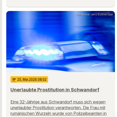
Symbolbild: Jens Büttner/dpa
notes
25
. Mai 2026 08:02
Unerlaubte Prostitution in Schwandorf
Eine 32-Jährige aus Schwandorf muss sich wegen
unerlaubter Prostitution verantworten. Die Frau mit
rumänischen Wurzeln wurde von Polizeibeamten in