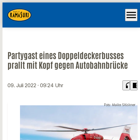
menu
Partygast eines Doppeldeckerbusses
prallt mit Kopf gegen Autobahnbrücke
headphones
chrome_reader_mode
09. Juli 2022
· 09:24 Uhr
Foto: Maike Glöckner