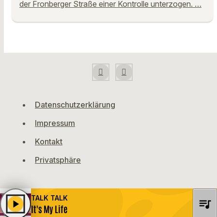
der Fronberger Straße einer Kontrolle unterzogen. …
Datenschutzerklärung
Impressum
Kontakt
Privatsphäre
TALK TALK
queue_music
play_arrow
It's My Life