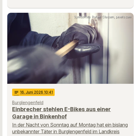
Symbolfoto: Rafael Classen, pexels.com
notes
16
. Juni 2026 10:41
Burglengenfeld
Einbrecher stehlen E-Bikes aus einer
Garage in Binkenhof
In der Nacht von Sonntag auf Montag hat ein bislang
unbekannter Täter in Burglengenfeld im Landkreis