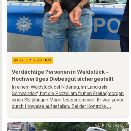
notes
27
. Juni 2026 11:29
Verdächtige Personen in Waldstück –
Hochwertiges Diebesgut sichergestellt
In einem Waldstück bei Nittenau, im Landkreis
Schwandorf, hat die Polizei am frühen Freitagmorgen
einen 35-jährigen Mann festgenommen. Er war zuvor
durch Hinweise aufgefallen. Bei der Kontrolle …
Foto: PI Oberviechtach