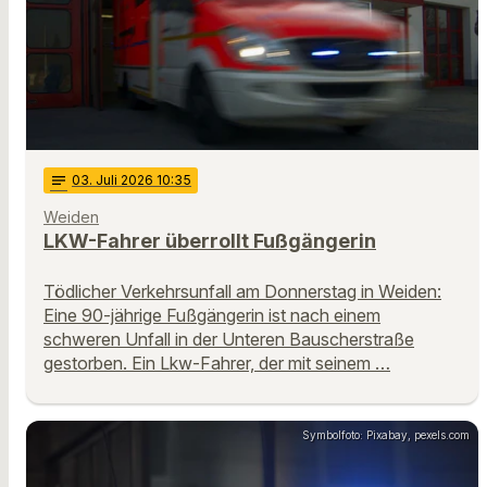
notes
03
. Juli 2026 10:35
Weiden
LKW-Fahrer überrollt Fußgängerin
Tödlicher Verkehrsunfall am Donnerstag in Weiden:
Eine 90-jährige Fußgängerin ist nach einem
schweren Unfall in der Unteren Bauscherstraße
gestorben. Ein Lkw-Fahrer, der mit seinem …
Symbolfoto: Pixabay, pexels.com