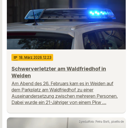
notes
18
. März 2026 12:23
Schwerverletzter am Waldfriedhof in
Weiden
Am Abend des 26. Februars kam es in Weiden auf
dem Parkplatz am Waldfriedhof zu einer
Auseinandersetzung zwischen mehreren Personen.
Dabei wurde ein 21-Jähriger von einem Pkw …
Symbolfoto: Petra Bork, pixelio.de