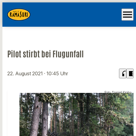
menu
Pilot stirbt bei Flugunfall
headphones
chrome_reader_mode
22. August 2021
· 10:45 Uhr
Foto: Daniel Kroha