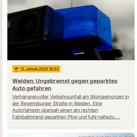
notes
13
. Januar 2026 16:03
Weiden: Ungebremst gegen geparktes
Auto gefahren
Verhängnisvoller Verkehrsunfall am Montagmorgen in
der Regensburger Straße in Weiden. Eine
Autofahrerin übersah einen am rechten
Fahrbahnrand geparkten Pkw und fuhr nahezu …
Symbolfoto: Gerd Altmann, pixelio.de