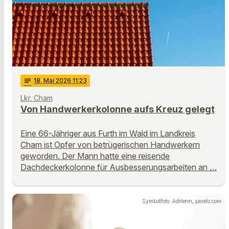
notes
18
. Mai 2026 11:23
Lkr. Cham
Von Handwerkerkolonne aufs Kreuz gelegt
Eine 66-Jähriger aus Furth im Wald im Landkreis
Cham ist Opfer von betrügerischen Handwerkern
geworden. Der Mann hatte eine reisende
Dachdeckerkolonne für Ausbesserungsarbeiten an …
Symbolfoto: Adrienn, pexels.com