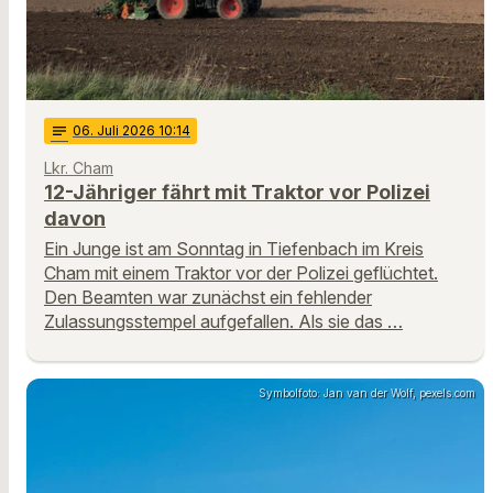
notes
06
. Juli 2026 10:14
Lkr. Cham
12-Jähriger fährt mit Traktor vor Polizei
davon
Ein Junge ist am Sonntag in Tiefenbach im Kreis
Cham mit einem Traktor vor der Polizei geflüchtet.
Den Beamten war zunächst ein fehlender
Zulassungsstempel aufgefallen. Als sie das …
Symbolfoto: Jan van der Wolf, pexels.com