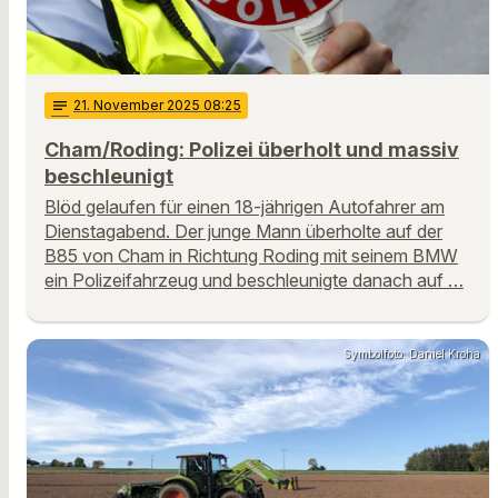
notes
21
. November 2025 08:25
Cham/Roding: Polizei überholt und massiv
beschleunigt
Blöd gelaufen für einen 18-jährigen Autofahrer am
Dienstagabend. Der junge Mann überholte auf der
B85 von Cham in Richtung Roding mit seinem BMW
ein Polizeifahrzeug und beschleunigte danach auf …
Symbolfoto: Daniel Kroha