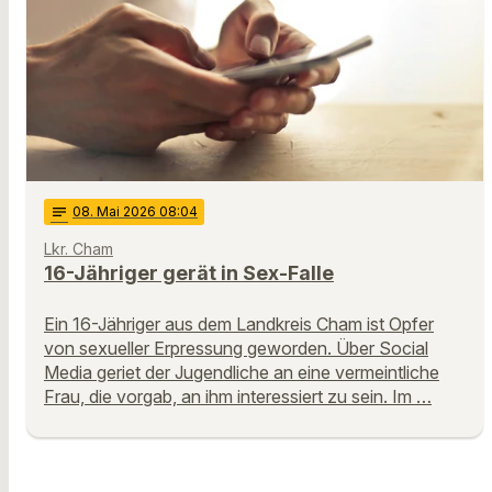
notes
08
. Mai 2026 08:04
Lkr. Cham
16-Jähriger gerät in Sex-Falle
Ein 16-Jähriger aus dem Landkreis Cham ist Opfer
von sexueller Erpressung geworden. Über Social
Media geriet der Jugendliche an eine vermeintliche
Frau, die vorgab, an ihm interessiert zu sein. Im …