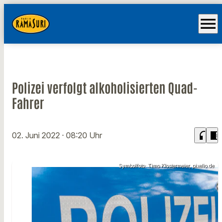
menu
Polizei verfolgt alkoholisierten Quad-
Fahrer
headphones
chrome_reader_mode
02. Juni 2022
· 08:20 Uhr
Symbolfoto: Timo Klostermeier, pixelio.de