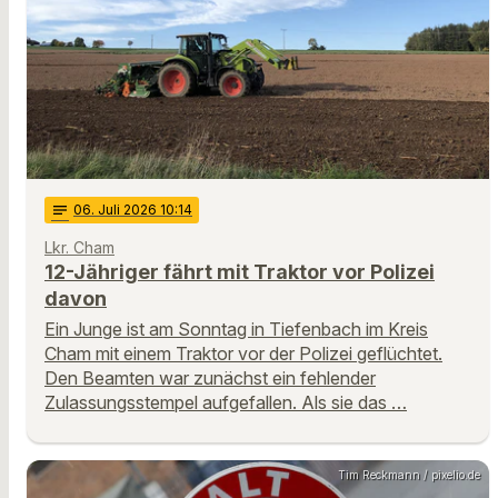
notes
06
. Juli 2026 10:14
Lkr. Cham
12-Jähriger fährt mit Traktor vor Polizei
davon
Ein Junge ist am Sonntag in Tiefenbach im Kreis
Cham mit einem Traktor vor der Polizei geflüchtet.
Den Beamten war zunächst ein fehlender
Zulassungsstempel aufgefallen. Als sie das …
Tim Reckmann / pixelio.de