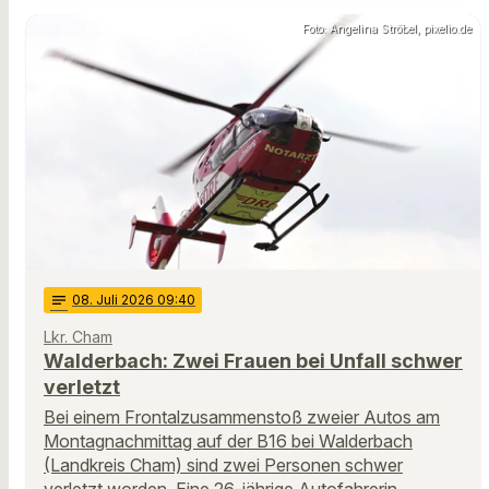
Foto: Angelina Ströbel, pixelio.de
notes
08
. Juli 2026 09:40
Lkr. Cham
Walderbach: Zwei Frauen bei Unfall schwer
verletzt
Bei einem Frontalzusammenstoß zweier Autos am
Montagnachmittag auf der B16 bei Walderbach
(Landkreis Cham) sind zwei Personen schwer