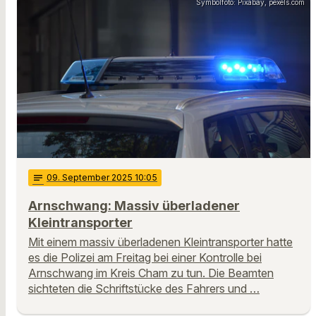
Symbolfoto: Pixabay, pexels.com
notes
09
. September 2025 10:05
Arnschwang: Massiv überladener
Kleintransporter
Mit einem massiv überladenen Kleintransporter hatte
es die Polizei am Freitag bei einer Kontrolle bei
Arnschwang im Kreis Cham zu tun. Die Beamten
sichteten die Schriftstücke des Fahrers und …