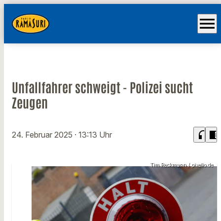
menu
Unfallfahrer schweigt - Polizei sucht
Zeugen
headphones
chrome_reader_mode
24. Februar 2025
· 13:13 Uhr
Tim Reckmann / pixelio.de