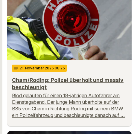
notes
21
. November 2025 08:25
Cham/Roding: Polizei überholt und massiv
beschleunigt
Blöd gelaufen für einen 18-jährigen Autofahrer am
Dienstagabend. Der junge Mann überholte auf der
B85 von Cham in Richtung Roding mit seinem BMW
ein Polizeifahrzeug und beschleunigte danach auf …