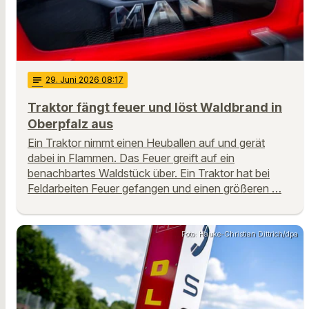
notes
29
. Juni 2026 08:17
Traktor fängt feuer und löst Waldbrand in
Oberpfalz aus
Ein Traktor nimmt einen Heuballen auf und gerät
dabei in Flammen. Das Feuer greift auf ein
benachbartes Waldstück über. Ein Traktor hat bei
Feldarbeiten Feuer gefangen und einen größeren …
Foto: Hauke-Christian Dittrich/dpa