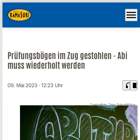
menu
Prüfungsbögen im Zug gestohlen - Abi
muss wiederholt werden
headphones
chrome_reader_mode
09. Mai 2023
· 12:23 Uhr
Symbolfoto: Sina Schuldt/dpa