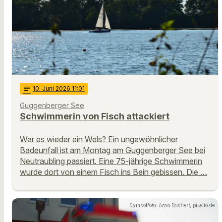
notes
10
. Juni 2026 11:01
Guggenberger See
Schwimmerin von Fisch attackiert
War es wieder ein Wels? Ein ungewöhnlicher
Badeunfall ist am Montag am Guggenberger See bei
Neutraubling passiert. Eine 75-jährige Schwimmerin
wurde dort von einem Fisch ins Bein gebissen. Die …
Symbolfoto: Arno Bachert, pixelio.de