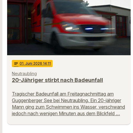
notes
01
. Juni 2026 14:11
Neutraubling
20-Jähriger stirbt nach Badeunfall
Tragischer Badeunfall am Freitagnachmittag am
Guggenberger See bei Neutraubling. Ein 20-jähriger
Mann ging zum Schwimmen ins Wasser, verschwand
jedoch nach wenigen Minuten aus dem Blickfeld …