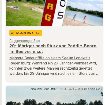
notes
22
. Juni 2026 12:21
Guggenberger See
29-Jähriger nach Sturz von Paddle-Board
im See vermisst
Mehrere Badeunfälle an einem See im Landkreis
Regensburg: Während ein 29-Jähriger vermisst wird,
konnten zwei weitere Männer rechtzeitig gerettet
werden. Ein 29-Jähriger wird nach einem Sturz von …
Archivfoto: Schnuffel911, CC BY-SA 3.0, Wikimedia Commons