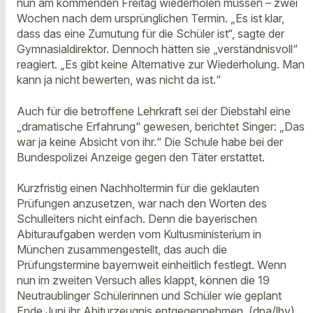
nun am kommenden Freitag wiederholen müssen – zwei
Wochen nach dem ursprünglichen Termin. „Es ist klar,
dass das eine Zumutung für die Schüler ist“, sagte der
Gymnasialdirektor. Dennoch hätten sie „verständnisvoll“
reagiert. „Es gibt keine Alternative zur Wiederholung. Man
kann ja nicht bewerten, was nicht da ist.“
Auch für die betroffene Lehrkraft sei der Diebstahl eine
„dramatische Erfahrung“ gewesen, berichtet Singer: „Das
war ja keine Absicht von ihr.“ Die Schule habe bei der
Bundespolizei Anzeige gegen den Täter erstattet.
Kurzfristig einen Nachholtermin für die geklauten
Prüfungen anzusetzen, war nach den Worten des
Schulleiters nicht einfach. Denn die bayerischen
Abituraufgaben werden vom Kultusministerium in
München zusammengestellt, das auch die
Prüfungstermine bayernweit einheitlich festlegt. Wenn
nun im zweiten Versuch alles klappt, können die 19
Neutraublinger Schülerinnen und Schüler wie geplant
Ende Juni ihr Abiturzeugnis entgegennehmen. (dpa/lby)