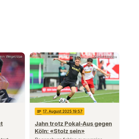
rmin Weigel/dpa
Daniel Löb/dpa
notes
17
. August 2025 19:57
t
Jahn trotz Pokal-Aus gegen
Köln: «Stolz sein»