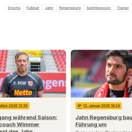
Enochs
Fußball
Jahn
Regensburg
Selimbegovic
Trainer
Foto: Armin Weigel/dpa
Foto: A
 März 2026 13:35
notes
13
. Januar 2026 16:24
ang während Saison:
Jahn Regensburg bau
coach Wimmer
Führung um
sst den Jahn