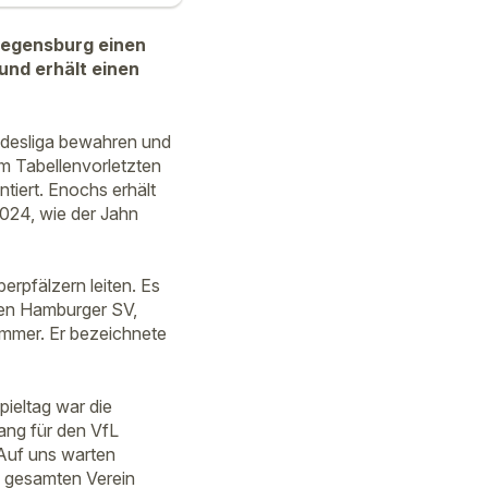
Regensburg einen
und erhält einen
ndesliga bewahren und
em Tabellenvorletzten
iert. Enochs erhält
024, wie der Jahn
erpfälzern leiten. Es
den Hamburger SV,
ammer. Er bezeichnete
pieltag war die
ang für den VfL
 „Auf uns warten
 gesamten Verein