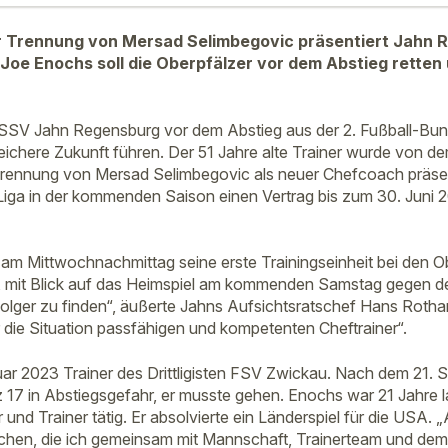
r Trennung von Mersad Selimbegovic präsentiert Jahn 
oe Enochs soll die Oberpfälzer vor dem Abstieg retten 
 SSV Jahn Regensburg vor dem Abstieg aus der 2. Fußball-Bu
reichere Zukunft führen. Der 51 Jahre alte Trainer wurde von d
rennung von Mersad Selimbegovic als neuer Chefcoach präsent
iga in der kommenden Saison einen Vertrag bis zum 30. Juni 2
 am Mittwochnachmittag seine erste Trainingseinheit bei den Ob
n, mit Blick auf das Heimspiel am kommenden Samstag gegen 
olger zu finden“, äußerte Jahns Aufsichtsratschef Hans Roth
r die Situation passfähigen und kompetenten Cheftrainer“.
ar 2023 Trainer des Drittligisten FSV Zwickau. Nach dem 21. S
 17 in Abstiegsgefahr, er musste gehen. Enochs war 21 Jahre l
 und Trainer tätig. Er absolvierte ein Länderspiel für die USA.
hen, die ich gemeinsam mit Mannschaft, Trainerteam und dem