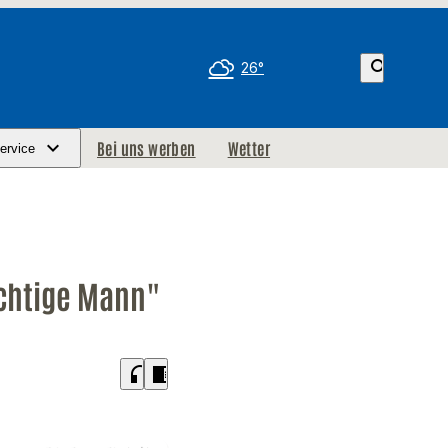
search
26°
Bei uns werben
Wetter
ervice
ichtige Mann"
headphones
chrome_reader_mode