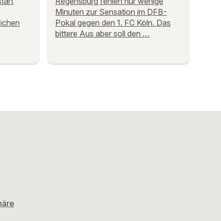
tart
Regensburg fehlen nur wenige
Minuten zur Sensation im DFB-
ichen
Pokal gegen den 1. FC Köln. Das
bittere Aus aber soll den …
häre