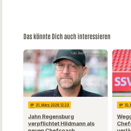
Das könnte Dich auch interessieren
Foto: Bernd Thissen/dpa
notes
31
. März 2026 12:23
notes
10
.
Jahn Regensburg
Wegg
verpflichtet Hildmann als
Chef
neuen Chefcoach
verlä