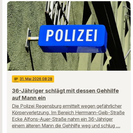
notes
31
. Mai 2026 08:28
36-Jähriger schlägt mit dessen Gehhilfe
auf Mann ein
Die Polizei Regensburg ermittelt wegen gefährlicher
Körperverletzung. Im Bereich Herrmann-Geib-Straße
Ecke Alfons-Auer-Straße nahm ein 36-Jähriger
einem älteren Mann die Gehhilfe weg und schlug …