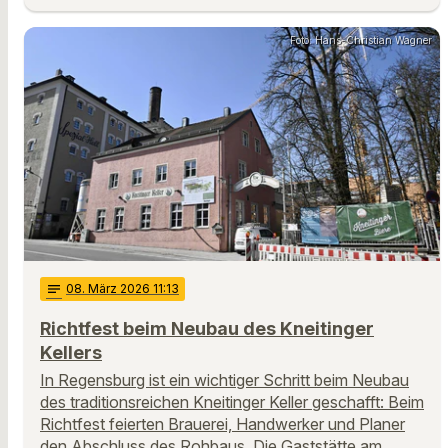
Foto: Hans-Christian Wagner
notes
08
. März 2026 11:13
Richtfest beim Neubau des Kneitinger
Kellers
In Regensburg ist ein wichtiger Schritt beim Neubau
des traditionsreichen Kneitinger Keller geschafft: Beim
Richtfest feierten Brauerei, Handwerker und Planer
den Abschluss des Rohbaus. Die Gaststätte am …