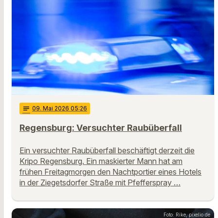
notes
09
. Mai 2026 05:26
Regensburg: Versuchter Raubüberfall
Ein versuchter Raubüberfall beschäftigt derzeit die
Kripo Regensburg. Ein maskierter Mann hat am
frühen Freitagmorgen den Nachtportier eines Hotels
in der Ziegetsdorfer Straße mit Pfefferspray …
Foto: Rike, pixelio.de