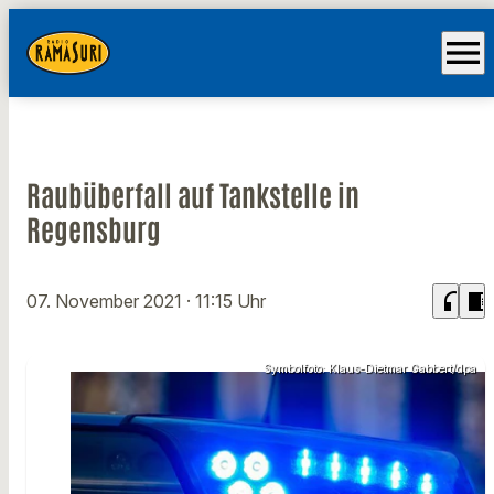
menu
Raubüberfall auf Tankstelle in
Regensburg
headphones
chrome_reader_mode
07. November 2021
· 11:15 Uhr
Symbolfoto: Klaus-Dietmar Gabbert/dpa