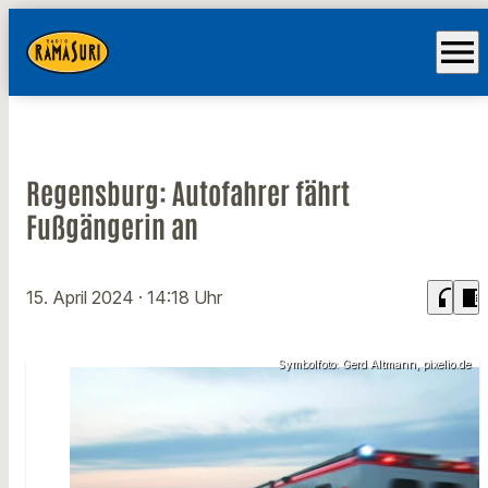
menu
Regensburg: Autofahrer fährt
Fußgängerin an
headphones
chrome_reader_mode
15. April 2024
· 14:18 Uhr
Symbolfoto: Gerd Altmann, pixelio.de