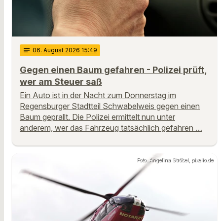
notes
06
. August 2026 15:49
Gegen einen Baum gefahren - Polizei prüft,
wer am Steuer saß
Ein Auto ist in der Nacht zum Donnerstag im
Regensburger Stadtteil Schwabelweis gegen einen
Baum geprallt. Die Polizei ermittelt nun unter
anderem, wer das Fahrzeug tatsächlich gefahren …
Foto: Angelina Ströbel, pixelio.de