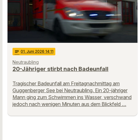
notes
01
. Juni 2026 14:11
Neutraubling
20-Jähriger stirbt nach Badeunfall
Tragischer Badeunfall am Freitagnachmittag am
Guggenberger See bei Neutraubling. Ein 20-jähriger
Mann ging zum Schwimmen ins Wasser, verschwand
jedoch nach wenigen Minuten aus dem Blickfeld …