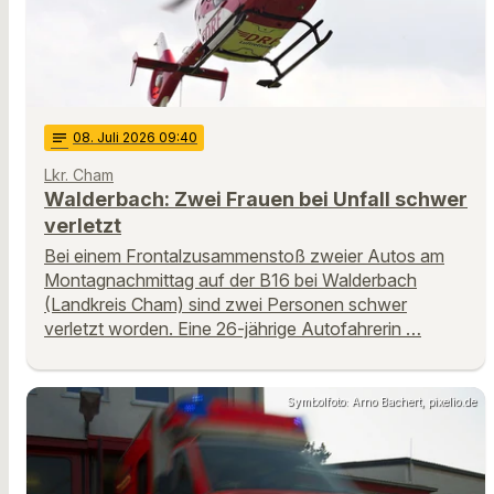
notes
08
. Juli 2026 09:40
Lkr. Cham
Walderbach: Zwei Frauen bei Unfall schwer
verletzt
Bei einem Frontalzusammenstoß zweier Autos am
Montagnachmittag auf der B16 bei Walderbach
(Landkreis Cham) sind zwei Personen schwer
verletzt worden. Eine 26-jährige Autofahrerin …
Symbolfoto: Arno Bachert, pixelio.de