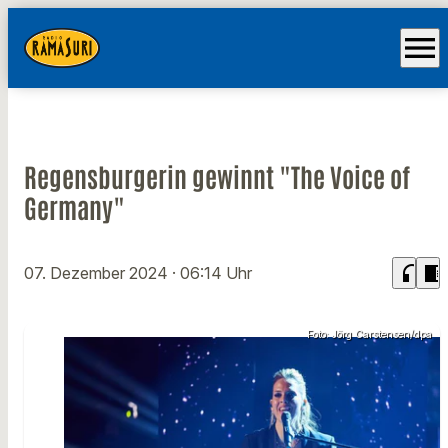
menu
Regensburgerin gewinnt "The Voice of
Germany"
headphones
chrome_reader_mode
07. Dezember 2024
· 06:14 Uhr
Foto: Jörg Carstensen/dpa