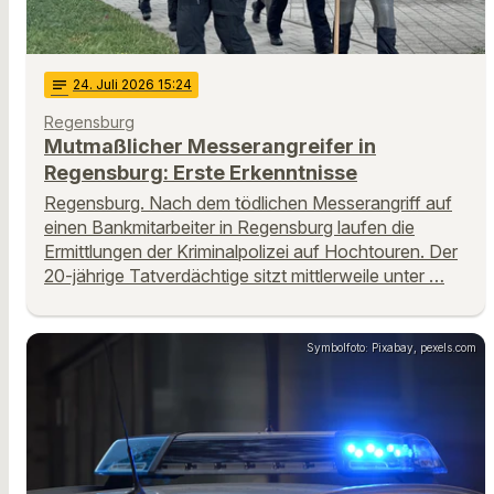
notes
24
. Juli 2026 15:24
Regensburg
Mutmaßlicher Messerangreifer in
Regensburg: Erste Erkenntnisse
Regensburg. Nach dem tödlichen Messerangriff auf
einen Bankmitarbeiter in Regensburg laufen die
Ermittlungen der Kriminalpolizei auf Hochtouren. Der
20-jährige Tatverdächtige sitzt mittlerweile unter …
Symbolfoto: Pixabay, pexels.com