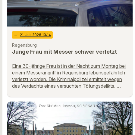
notes
21
. Juli 2026 10:14
Regensburg
Junge Frau mit Messer schwer verletzt
Eine 30-jährige Frau ist in der Nacht zum Montag bei
einem Messerangriff in Regensburg lebensgefährlich
verletzt worden. Die Kriminalpolizei ermittelt wegen
des Verdachts eines versuchten Tötungsdelikts. …
Foto: Christian Liebscher, CC BY-SA 3.0, Wikimedia Commons