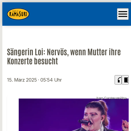
menu
Sängerin Loi: Nervös, wenn Mutter ihre
Konzerte besucht
headphones
chrome_reader_mode
15. März 2025
· 05:54 Uhr
Joerg Carstensen/dpa