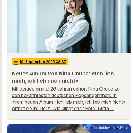
notes
19
. September 2025 08:37
Neues Album von Nina Chuba: «Ich lieb
mich, ich lieb mich nicht»
Mit gerade einmal 26 Jahren gehört Nina Chuba zu
den bekanntesten deutschen Popsängerinnen. In
ihrem neuen Album «Ich lieb mich, ich lieb mich nicht»
öffnet sie ihr Herz. Wie klingt das? Foto: Britta …
Evan Agostini/Invision/AP/dpa