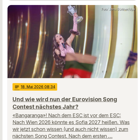
Foto: Jens Büttner/dpa
notes
18
. Mai 2026 08:34
Und wie wird nun der Eurovision Song
Contest nächstes Jahr?
«Bangaranga»! Nach dem ESC ist vor dem ESC:
Nach Wien 2026 könnte es Sofia 2027 heißen. Was
wir jetzt schon wissen (und auch nicht wissen) zum
nächsten Song Contest. Nach dem ersten …