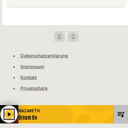
Datenschutzerklärung
Impressum
Kontakt
Privatsphäre
NAZARETH
queue_music
play_arrow
Dream On