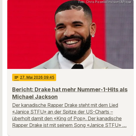
Foto: Chris Pizzello/Invision/AP/dpa
notes
27
. Mai 2026 09:45
Bericht: Drake hat mehr Nummer-1-Hits als
Michael Jackson
Der kanadische Rapper Drake steht mit dem Lied
«Janice STFU» an der Spitze der US-Charts –
überholt damit den «King of Pop». Der kanadische
Rapper Drake ist mit seinem Song «Janice STFU» …