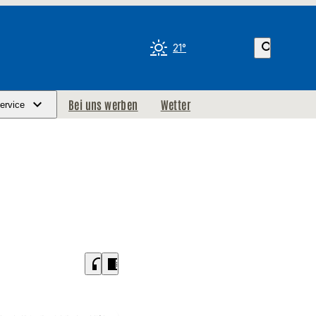
search
21°
Bei uns werben
Wetter
ervice
headphones
chrome_reader_mode