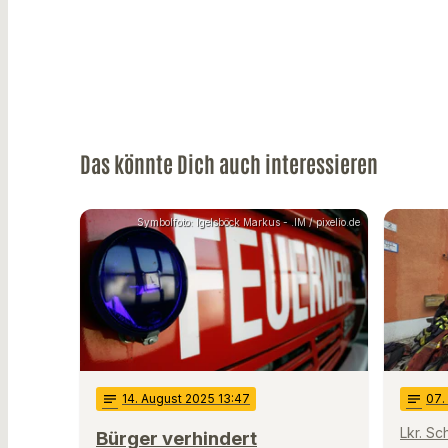
Das könnte Dich auch interessieren
Symbolfoto: Igelsböck Markus - .IM / pixelio.de
notes
14
. August 2025 13:47
notes
07
.
Lkr. S
Bürger verhindert