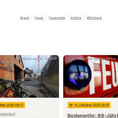
Brand
Feuer
Feuerwehr
Köblitz
WErnberg
Foto: KBI Schwandorf – Schlosser
Symbolfoto: Igelsböck Markus - 
 Mai 2026 09:17
notes
21
. Oktober 2025 10:15
chwandorf
Bodenwöhr: 88-Jähr