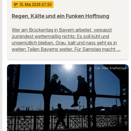
notes
15
. Mai 2026 07:50
Regen, Kälte und ein Funken Hoffnung
Wer am Brückentag in Bayern arbeitet, verpasst
zumindest wettermäßig nichts: Es soll kühl und
ungemütlich bleiben. Grau, kalt und nass geht es in
weiten Teilen Bayerns weiter. Für Samstag macht …
Foto: Peter Kneffel/dpa