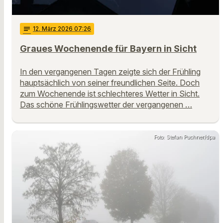
notes
12
. März 2026 07:26
Graues Wochenende für Bayern in Sicht
In den vergangenen Tagen zeigte sich der Frühling
hauptsächlich von seiner freundlichen Seite. Doch
zum Wochenende ist schlechteres Wetter in Sicht.
Das schöne Frühlingswetter der vergangenen …
Foto: Stefan Puchner/dpa