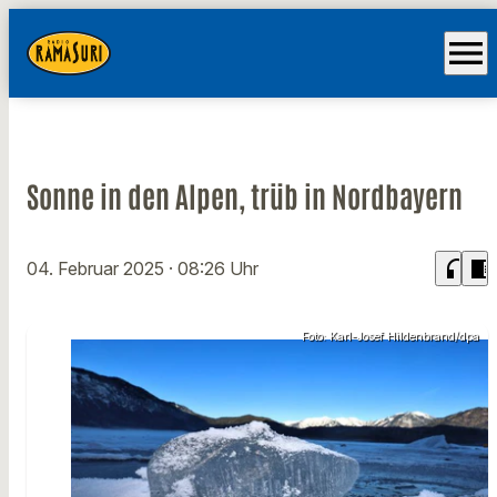
menu
Sonne in den Alpen, trüb in Nordbayern
headphones
chrome_reader_mode
04. Februar 2025
· 08:26 Uhr
Foto: Karl-Josef Hildenbrand/dpa