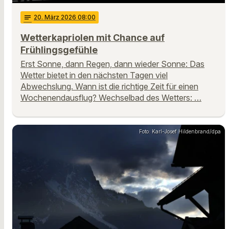
notes
20
. März 2026 08:00
Wetterkapriolen mit Chance auf
Frühlingsgefühle
Erst Sonne, dann Regen, dann wieder Sonne: Das
Wetter bietet in den nächsten Tagen viel
Abwechslung. Wann ist die richtige Zeit für einen
Wochenendausflug? Wechselbad des Wetters: …
Foto: Karl-Josef Hildenbrand/dpa