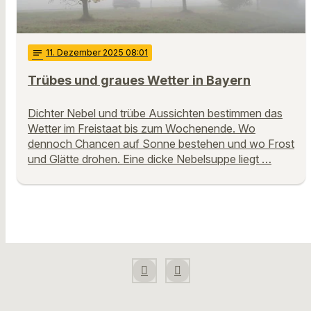
notes
11
. Dezember 2025 08:01
Trübes und graues Wetter in Bayern
Dichter Nebel und trübe Aussichten bestimmen das
Wetter im Freistaat bis zum Wochenende. Wo
dennoch Chancen auf Sonne bestehen und wo Frost
und Glätte drohen. Eine dicke Nebelsuppe liegt …