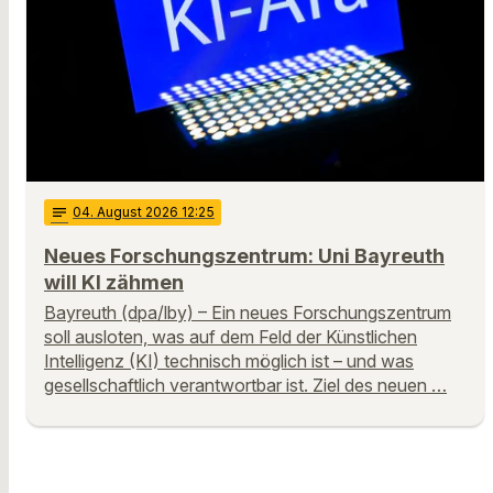
notes
04
. August 2026 12:25
Neues Forschungszentrum: Uni Bayreuth
will KI zähmen
Bayreuth (dpa/lby) – Ein neues Forschungszentrum
soll ausloten, was auf dem Feld der Künstlichen
Intelligenz (KI) technisch möglich ist – und was
gesellschaftlich verantwortbar ist. Ziel des neuen …