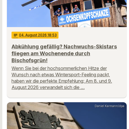
notes
04
. August 2026 18:53
Abkühlung gefällig? Nachwuchs-Skistars
fliegen am Wochenende durch
Bischofsgrün!
Wenn Sie bei der hochsommerlichen Hitze der
Wunsch nach etwas Wintersport-Feeling packt,
haben wir die perfekte Empfehlung: Am 8. und 9.
August 2026 verwandelt sich die …
Daniel Karmann/dpa