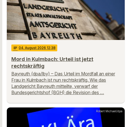
notes
04
. August 2026 12:38
Mord in Kulmbach: Urteil ist jetzt
rechtskräftig
Bayreuth (dpa/lby) – Das Urteil im Mordfall an einer
Frau in Kulmbach ist nun rechtskräftig. Wie das
Landgericht Bayreuth mitteilte, verwarf der
Bundesgerichtshof (BGH) die Revision des …
Robert Michael/dpa