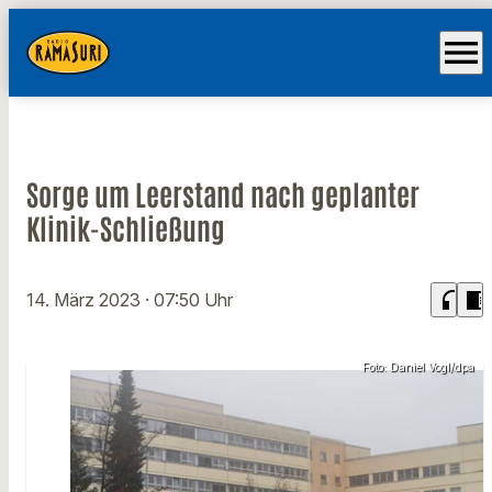
menu
Sorge um Leerstand nach geplanter
Klinik-Schließung
headphones
chrome_reader_mode
14. März 2023
· 07:50 Uhr
Foto: Daniel Vogl/dpa