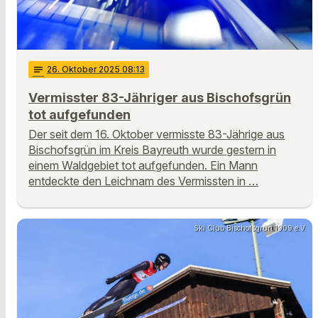
notes
26
. Oktober 2025 08:13
Vermisster 83-Jähriger aus Bischofsgrün
tot aufgefunden
Der seit dem 16. Oktober vermisste 83-Jährige aus
Bischofsgrün im Kreis Bayreuth wurde gestern in
einem Waldgebiet tot aufgefunden. Ein Mann
entdeckte den Leichnam des Vermissten in …
Ski Club Bischofsgrün 1909 e.V.