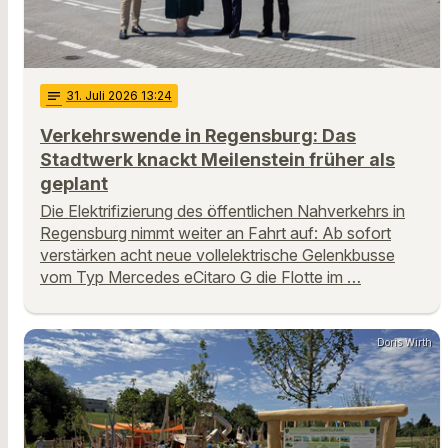
notes
31
. Juli 2026 13:24
Verkehrswende in Regensburg: Das
Stadtwerk knackt Meilenstein früher als
geplant
Die Elektrifizierung des öffentlichen Nahverkehrs in
Regensburg nimmt weiter an Fahrt auf: Ab sofort
verstärken acht neue vollelektrische Gelenkbusse
vom Typ Mercedes eCitaro G die Flotte im …
Doris Wirth