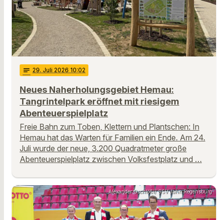
notes
29
. Juli 2026 10:02
Neues Naherholungsgebiet Hemau:
Tangrintelpark eröffnet mit riesigem
Abenteuerspielplatz
Freie Bahn zum Toben, Klettern und Plantschen: In
Hemau hat das Warten für Familien ein Ende. Am 24.
Juli wurde der neue, 3.200 Quadratmeter große
Abenteuerspielplatz zwischen Volksfestplatz und …
Alexander Gschlößl/ SSV Jahn Regensburg