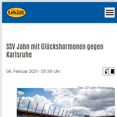
menu
SSV Jahn mit Glückshormonen gegen
Karlsruhe
headphones
chrome_reader_mode
06. Februar 2021
· 05:39 Uhr
Foto: SSV Jahn Regensburg