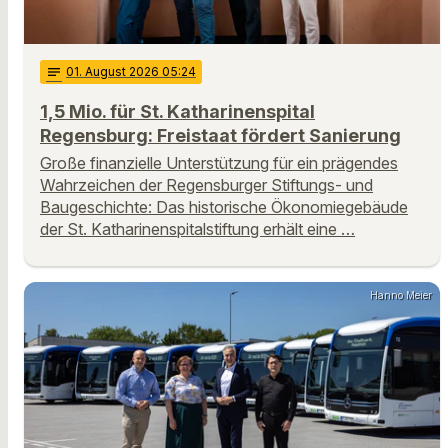
notes
01
. August 2026 05:24
1,5 Mio. für St. Katharinenspital
Regensburg: Freistaat fördert Sanierung
Große finanzielle Unterstützung für ein prägendes
Wahrzeichen der Regensburger Stiftungs- und
Baugeschichte: Das historische Ökonomiegebäude
der St. Katharinenspitalstiftung erhält eine …
Hanno Meier