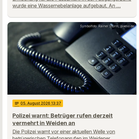
wurde eine Wassernebelanlage aufgebaut. An …
Symbolfoto: Rainer Sturm, pixelio.de
notes
05
. August 2026 13:37
Polizei warnt: Betrüger rufen derzeit
vermehrt in Weiden an
Die Polizei warnt vor einer aktuellen Welle von
betrügerischen Telefonanrufen im Weidener