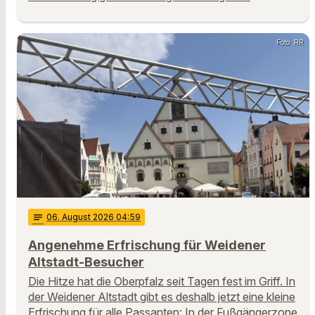
Foto: RR
notes
06
. August 2026 04:59
Angenehme Erfrischung für Weidener
Altstadt-Besucher
Die Hitze hat die Oberpfalz seit Tagen fest im Griff. In
der Weidener Altstadt gibt es deshalb jetzt eine kleine
Erfrischung für alle Passanten: In der Fußgängerzone