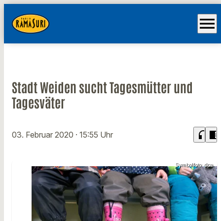
menu
Stadt Weiden sucht Tagesmütter und
Tagesväter
headphones
chrome_reader_mode
03. Februar 2020
· 15:55 Uhr
Symbolfoto: dpa