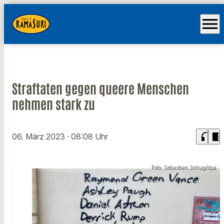
menu
Straftaten gegen queere Menschen
nehmen stark zu
headphones
chrome_reader_mode
06. März 2023
· 08:08 Uhr
Foto: Sebastian Schug/dpa