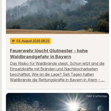
notes
03
. August 2026 08:25
Feuerwehr löscht Glutnester - hohe
Waldbrandgefahr in Bayern
Das Risiko für Waldbrände steigt. Schon jetzt sind die
Einsatzkräfte mit Bränden und Nachlöscharbeiten
beschäftigt. Wie ist die Lage? Seit Tagen halten
Waldbrände die Rettungskräfte in Bayern in Atem – …
Peter Kneffel/dpa