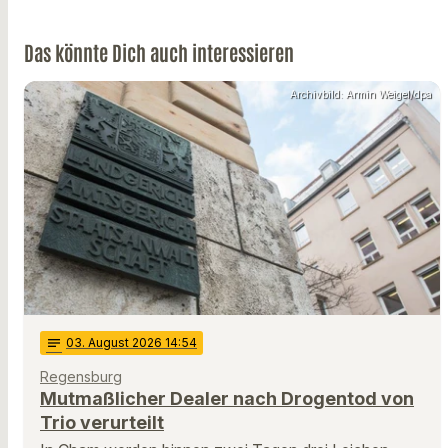
Das könnte Dich auch interessieren
Archivbild: Armin Weigel/dpa
notes
03
. August 2026 14:54
Regensburg
Mutmaßlicher Dealer nach Drogentod von
Trio verurteilt