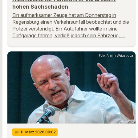
hohen Sachschaden
Ein aufmerksamer Zeuge hat am Donnerstag in
Regensburg einen Verkehrsunfall beobachtet und die
Polizei verständigt. Ein Autofahrer wollte in eine
Tiefgarage fahren, verließ jedoch sein Fahrzeug, …
Foto: Armin Weigel/dpa
notes
11
. März 2026 08:02