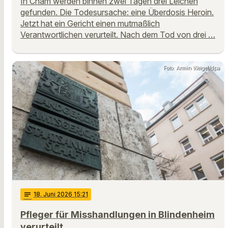
In Cham werden binnen zwei Tagen drei Leichen
gefunden. Die Todesursache: eine Überdosis Heroin.
Jetzt hat ein Gericht einen mutmaßlich
Verantwortlichen verurteilt. Nach dem Tod von drei …
Foto: Armin Weigel/dpa
notes
18
. Juni 2026 15:21
Pfleger für Misshandlungen in Blindenheim
verurteilt