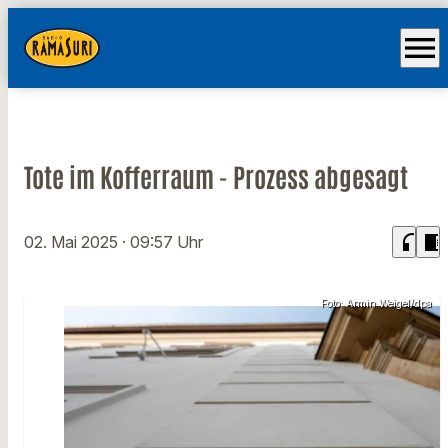
menu
Tote im Kofferraum - Prozess abgesagt
headphones
chrome_reader_mode
02. Mai 2025
· 09:57 Uhr
Foto: Armin Weigel/dpa