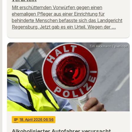
Mit erschütternden Vorwürfen gegen einen
ehemaligen Pfleger aus einer Einrichtung für
behinderte Menschen befasste sich das Landgericht
Regensburg. Jetzt gab es ein Urteil. Wegen der …
Tim Reckmann / pixelio.de
notes
18
. April 2026 06:56
Alkoholisierter Autofahrer verursacht