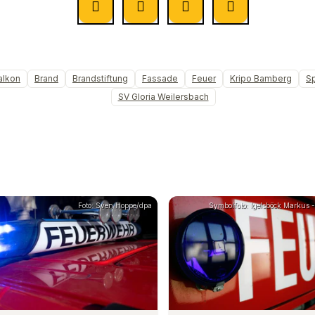
alkon
Brand
Brandstiftung
Fassade
Feuer
Kripo Bamberg
S
SV Gloria Weilersbach
Foto: Sven Hoppe/dpa
Symbolfoto: Igelsböck Markus - 