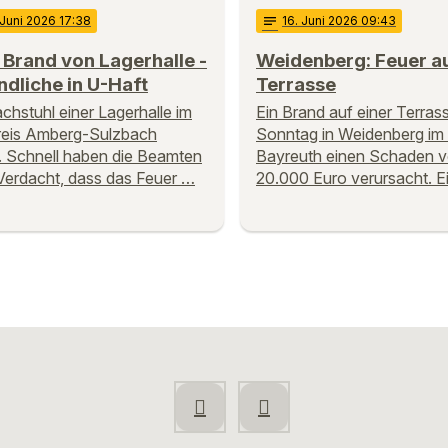
 Juni 2026 17:38
notes
16
. Juni 2026 09:43
Brand von Lagerhalle -
Weidenberg: Feuer a
dliche in U-Haft
Terrasse
chstuhl einer Lagerhalle im
Ein Brand auf einer Terras
reis Amberg-Sulzbach
Sonntag in Weidenberg im 
. Schnell haben die Beamten
Bayreuth einen Schaden v
Verdacht, dass das Feuer …
20.000 Euro verursacht. E