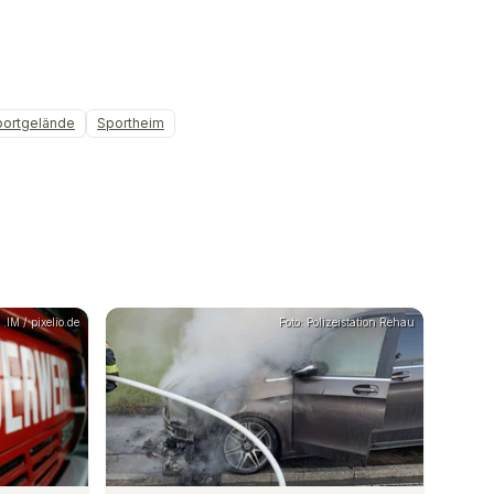
portgelände
Sportheim
.IM / pixelio.de
Foto: Polizeistation Rehau