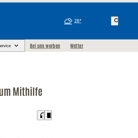
search
28°
Bei uns werben
Wetter
ervice
 um Mithilfe
headphones
chrome_reader_mode