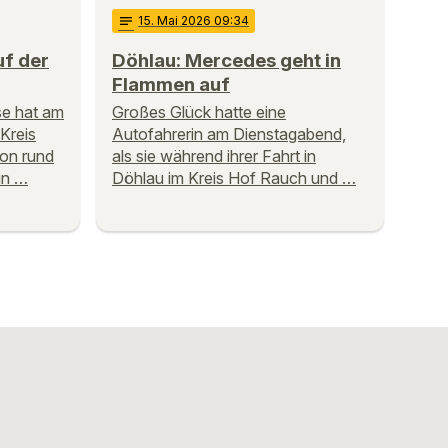
notes
15
. Mai 2026 09:34
uf der
Döhlau: Mercedes geht in
Flammen auf
se hat am
Großes Glück hatte eine
Kreis
Autofahrerin am Dienstagabend,
on rund
als sie während ihrer Fahrt in
in …
Döhlau im Kreis Hof Rauch und …