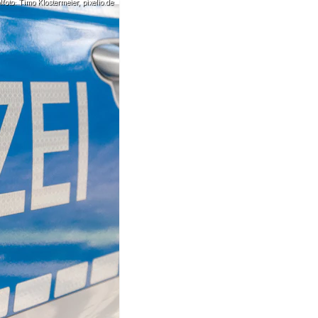
oto: Timo Klostermeier, pixelio.de