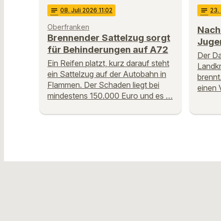
notes
08
. Juli 2026 11:02
notes
23
.
Oberfranken
Nach 
Brennender Sattelzug sorgt
Jugen
für Behinderungen auf A72
Der Da
Ein Reifen platzt, kurz darauf steht
Landk
ein Sattelzug auf der Autobahn in
brennt
Flammen. Der Schaden liegt bei
einen 
mindestens 150.000 Euro und es …