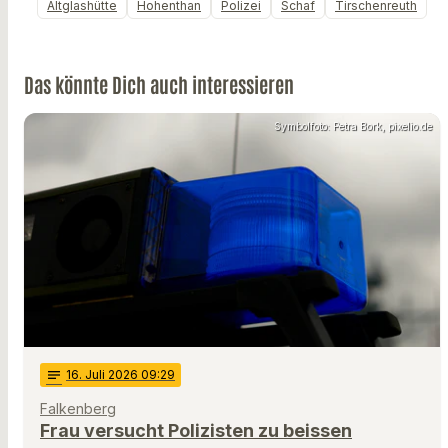
Altglashütte
Hohenthan
Polizei
Schaf
Tirschenreuth
Das könnte Dich auch interessieren
Symbolfoto: Petra Bork, pixelio.de
notes
16
. Juli 2026 09:29
Falkenberg
Frau versucht Polizisten zu beissen