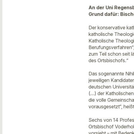
An der Uni Regensb
Grund dafür: Bisch
Der konservative kat
katholische Theologie
Katholische Theologi
Berufungsverfahren“,
zum Teil schon seit l
des Ortsbischofs.“
Das sogenannte Nihil
jeweiligen Kandidate
deutschen Universitä
(…) der Katholischen
die volle Gemeinscha
vorausgesetzt“, heiß
Sechs von 14 Profess
Ortsbischof Voderhol
vorsieht – mit Beden