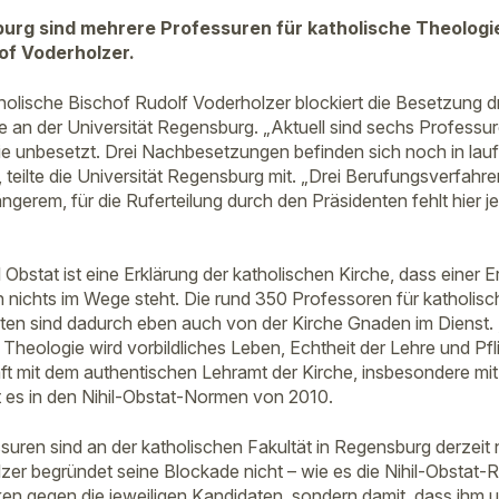
urg sind mehrere Professuren für katholische Theologie
of Voderholzer.
holische Bischof Rudolf Voderholzer blockiert die Besetzung dr
 an der Universität Regensburg. „Aktuell sind sechs Professur
e unbesetzt. Drei Nachbesetzungen befinden sich noch in lau
 teilte die Universität Regensburg mit. „Drei Berufungsverfahr
ängerem, für die Ruferteilung durch den Präsidenten fehlt hier je
 Obstat ist eine Erklärung der katholischen Kirche, dass einer
n nichts im Wege steht. Die rund 350 Professoren für katholis
ten sind dadurch eben auch von der Kirche Gnaden im Dienst.
 Theologie wird vorbildliches Leben, Echtheit der Lehre und P
ft mit dem authentischen Lehramt der Kirche, insbesondere mi
t es in den Nihil-Obstat-Normen von 2010.
uren sind an der katholischen Fakultät in Regensburg derzeit 
zer begründet seine Blockade nicht – wie es die Nihil-Obstat-R
ken gegen die jeweiligen Kandidaten, sondern damit, dass ihm 