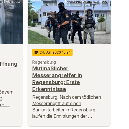
ens Büttner/dpa
Foto: RGB Medienwerkstatt/dpa
notes
24
. Juli 2026 15:24
Regensburg
Öffnung
Mutmaßlicher
Messerangreifer in
Regensburg: Erste
Erkenntnisse
 Bayern
Regensburg. Nach dem tödlichen
in
Messerangriff auf einen
n – …
Bankmitarbeiter in Regensburg
laufen die Ermittlungen der …