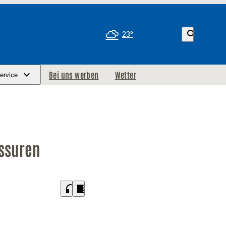
search
23°
Bei uns werben
Wetter
ervice
essuren
headphones
chrome_reader_mode