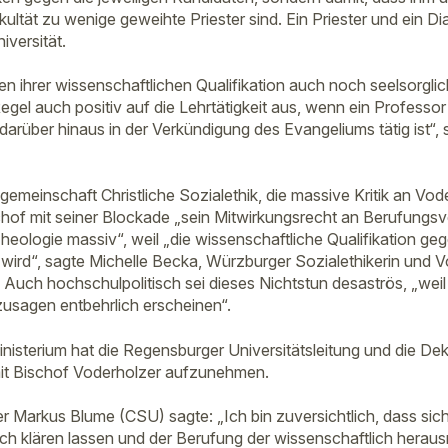
ltät zu wenige geweihte Priester sind. Ein Priester und ein Di
versität.
en ihrer wissenschaftlichen Qualifikation auch noch seelsorglic
r Regel auch positiv auf die Lehrtätigkeit aus, wenn ein Profess
arüber hinaus in der Verkündigung des Evangeliums tätig ist“, 
gemeinschaft Christliche Sozialethik, die massive Kritik an Vod
hof mit seiner Blockade „sein Mitwirkungsrecht an Berufungsv
eologie massiv“, weil „die wissenschaftliche Qualifikation g
 wird“, sagte Michelle Becka, Würzburger Sozialethikerin und V
Auch hochschulpolitisch sei dieses Nichtstun desaströs, „weil 
usagen entbehrlich erscheinen“.
isterium hat die Regensburger Universitätsleitung und die De
it Bischof Voderholzer aufzunehmen.
r Markus Blume (CSU) sagte: „Ich bin zuversichtlich, dass sic
h klären lassen und der Berufung der wissenschaftlich herau