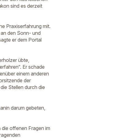
akon sind es derzeit
he Praxiserfahrung mit.
or an den Sonn- und
sagte er dem Portal
erholzer übte,
erfahren“. Er schade
egenüber einem anderen
orsitzende der
die Stellen durch die
kanin darum gebeten,
h die offenen Fragen im
sragenden