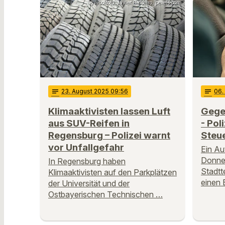
Symbolfoto: Javier Balseiro, pexels.com
notes
23
. August 2025 09:56
notes
06
Klimaaktivisten lassen Luft
Gege
aus SUV-Reifen in
- Pol
Regensburg – Polizei warnt
Steu
vor Unfallgefahr
Ein Au
Donne
In Regensburg haben
Stadtt
Klimaaktivisten auf den Parkplätzen
einen 
der Universität und der
Ostbayerischen Technischen …