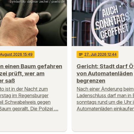
Symbolfoto: dagmar zechel / pixelio.de
Foto: J
. August 2026 15:49
notes
27
. Juli 2026 12:44
n einen Baum gefahren
Gericht: Stadt darf 
izei prüft, wer am
von Automatenläden
er saß
begrenzen
to ist in der Nacht zum
Nach einer Änderung beim
rstag im Regensburger
Ladenschluss darf man in
eil Schwabelweis gegen
sonntags rund um die Uhr 
Baum geprallt. Die Polizei …
Automatenläden einkaufe