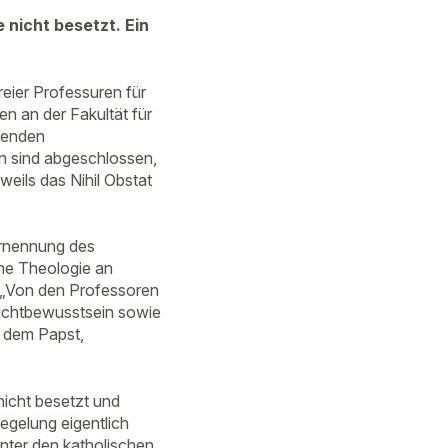
 nicht besetzt. Ein
eier Professuren für
en an der Fakultät für
fenden
en sind abgeschlossen,
weils das Nihil Obstat
 Ernennung des
che Theologie an
 „Von den Professoren
flichtbewusstsein sowie
t dem Papst,
nicht besetzt und
egelung eigentlich
unter den katholischen