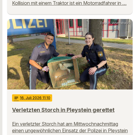
Kollision mit einem Traktor ist ein Motorradfahrer in …
Foto: PI Vohenstrauß
notes
16
. Juli 2026 11:10
Verletzten Storch in Pleystein gerettet
Ein verletzter Storch hat am Mittwochnachmittag
einen ungewöhnlichen Einsatz der Polizei in Pleystein