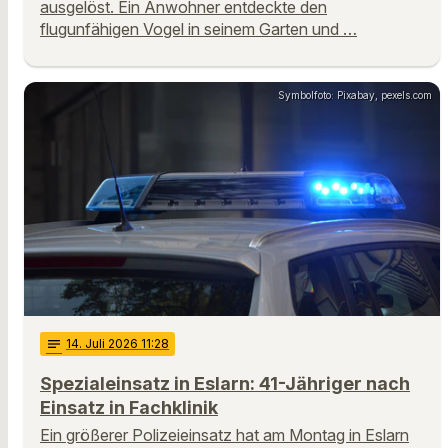
ausgelöst. Ein Anwohner entdeckte den
flugunfähigen Vogel in seinem Garten und …
Symbolfoto: Pixabay, pexels.com
notes
14
. Juli 2026 11:28
Spezialeinsatz in Eslarn: 41-Jähriger nach
Einsatz in Fachklinik
Ein größerer Polizeieinsatz hat am Montag in Eslarn