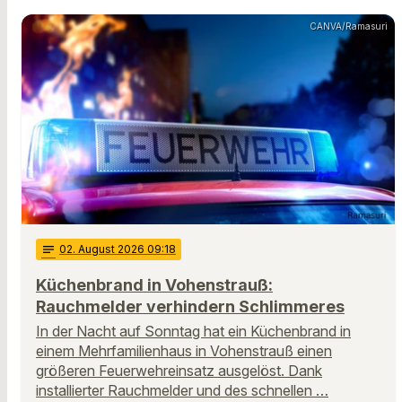
CANVA/Ramasuri
notes
02
. August 2026 09:18
Küchenbrand in Vohenstrauß:
Rauchmelder verhindern Schlimmeres
In der Nacht auf Sonntag hat ein Küchenbrand in
einem Mehrfamilienhaus in Vohenstrauß einen
größeren Feuerwehreinsatz ausgelöst. Dank
installierter Rauchmelder und des schnellen …