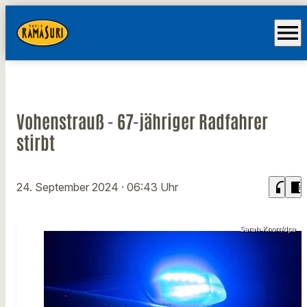
menu
Vohenstrauß - 67-jähriger Radfahrer
stirbt
headphones
chrome_reader_mode
24. September 2024
· 06:43 Uhr
Sarah Knorr/dpa