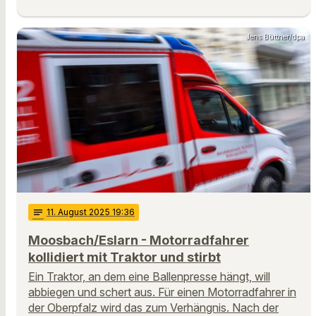
Jens Büttner/dpa
notes
11
. August 2025 19:36
Moosbach/Eslarn - Motorradfahrer
kollidiert mit Traktor und stirbt
Ein Traktor, an dem eine Ballenpresse hängt, will
abbiegen und schert aus. Für einen Motorradfahrer in
der Oberpfalz wird das zum Verhängnis. Nach der