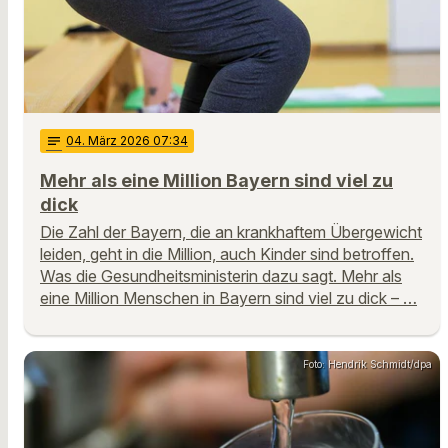
notes
04
. März 2026 07:34
Mehr als eine Million Bayern sind viel zu
dick
Die Zahl der Bayern, die an krankhaftem Übergewicht
leiden, geht in die Million, auch Kinder sind betroffen.
Was die Gesundheitsministerin dazu sagt. Mehr als
eine Million Menschen in Bayern sind viel zu dick – …
Foto: Hendrik Schmidt/dpa