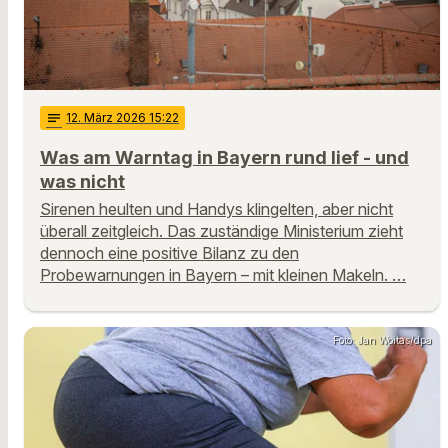
notes
12
. März 2026 15:22
Was am Warntag in Bayern rund lief - und
was nicht
Sirenen heulten und Handys klingelten, aber nicht
überall zeitgleich. Das zuständige Ministerium zieht
dennoch eine positive Bilanz zu den
Probewarnungen in Bayern – mit kleinen Makeln. …
Foto: Jan Woitas/dpa