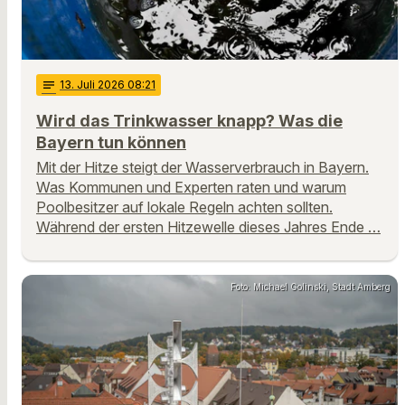
notes
13
. Juli 2026 08:21
Wird das Trinkwasser knapp? Was die
Bayern tun können
Mit der Hitze steigt der Wasserverbrauch in Bayern.
Was Kommunen und Experten raten und warum
Poolbesitzer auf lokale Regeln achten sollten.
Während der ersten Hitzewelle dieses Jahres Ende …
Foto: Michael Golinski, Stadt Amberg