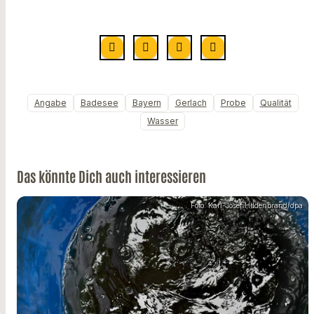
Angabe
Badesee
Bayern
Gerlach
Probe
Qualität
Wasser
Das könnte Dich auch interessieren
Foto: Karl-Josef Hildenbrand/dpa