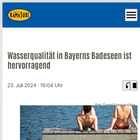
menu
Wasserqualität in Bayerns Badeseen ist
hervorragend
headphones
chrome_reader_mode
23. Juli 2024
· 16:04 Uhr
Foto: Daniel Karmann/dpa