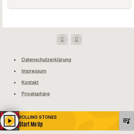
Datenschutzerklärung
Impressum
Kontakt
Privatsphäre
ROLLING STONES
queue_music
play_arrow
Start Me Up