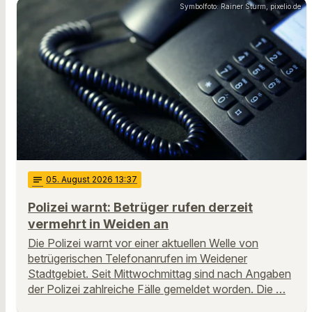
Symbolfoto: Rainer Sturm, pixelio.de
notes
05
. August 2026 13:37
Polizei warnt: Betrüger rufen derzeit
vermehrt in Weiden an
Die Polizei warnt vor einer aktuellen Welle von
betrügerischen Telefonanrufen im Weidener
Stadtgebiet. Seit Mittwochmittag sind nach Angaben
der Polizei zahlreiche Fälle gemeldet worden. Die …