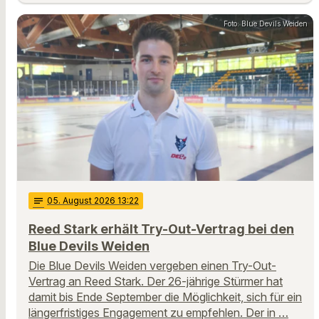
Foto: Blue Devils Weiden
notes
05
. August 2026 13:22
Reed Stark erhält Try-Out-Vertrag bei den
Blue Devils Weiden
Die Blue Devils Weiden vergeben einen Try-Out-
Vertrag an Reed Stark. Der 26-jährige Stürmer hat
damit bis Ende September die Möglichkeit, sich für ein
längerfristiges Engagement zu empfehlen. Der in …