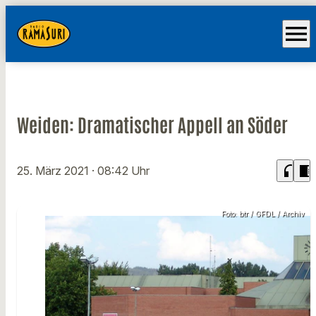
menu
Weiden: Dramatischer Appell an Söder
headphones
chrome_reader_mode
25. März 2021
· 08:42 Uhr
Foto: btr / GFDL / Archiv