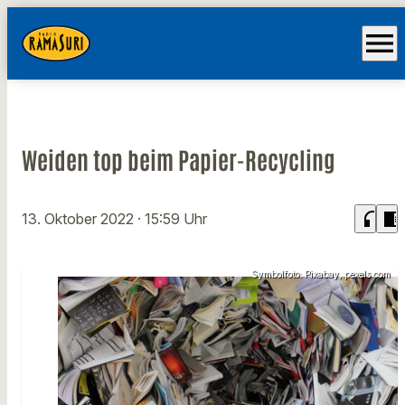
menu
Weiden top beim Papier-Recycling
headphones
chrome_reader_mode
13. Oktober 2022
· 15:59 Uhr
Symbolfoto: Pixabay, pexels.com