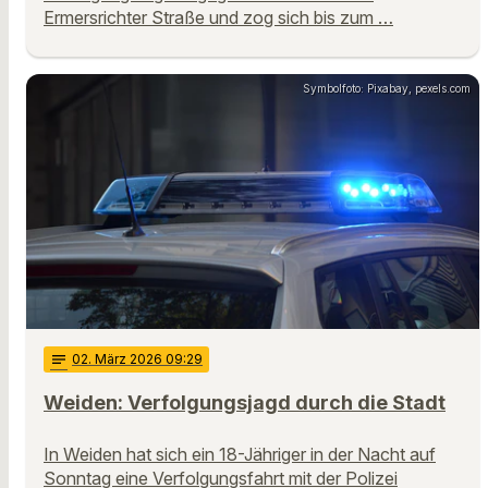
Ermersrichter Straße und zog sich bis zum …
Symbolfoto: Pixabay, pexels.com
notes
02
. März 2026 09:29
Weiden: Verfolgungsjagd durch die Stadt
In Weiden hat sich ein 18-Jähriger in der Nacht auf
Sonntag eine Verfolgungsfahrt mit der Polizei