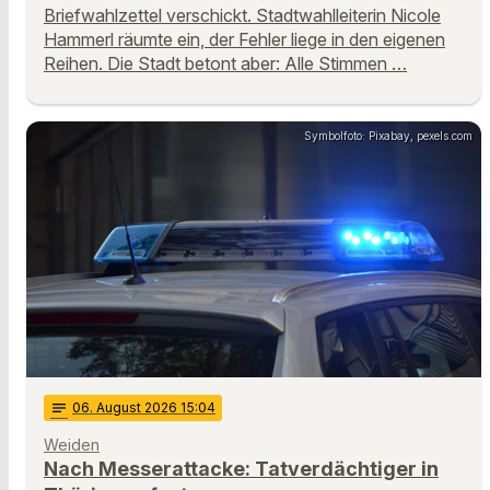
Briefwahlzettel verschickt. Stadtwahlleiterin Nicole
Hammerl räumte ein, der Fehler liege in den eigenen
Reihen. Die Stadt betont aber: Alle Stimmen …
Symbolfoto: Pixabay, pexels.com
notes
06
. August 2026 15:04
Weiden
Nach Messerattacke: Tatverdächtiger in