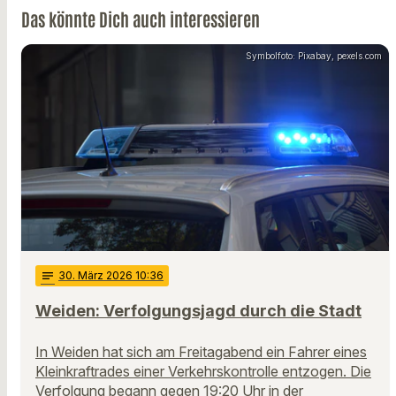
Das könnte Dich auch interessieren
Symbolfoto: Pixabay, pexels.com
notes
30
. März 2026 10:36
Weiden: Verfolgungsjagd durch die Stadt
In Weiden hat sich am Freitagabend ein Fahrer eines
Kleinkraftrades einer Verkehrskontrolle entzogen. Die
Verfolgung begann gegen 19:20 Uhr in der