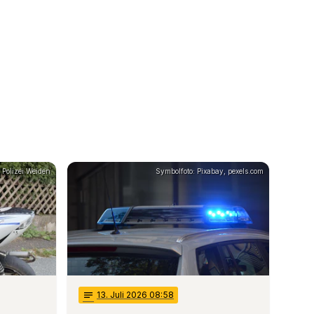
: Polizei Weiden
Symbolfoto: Pixabay, pexels.com
notes
13
. Juli 2026 08:58