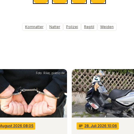
Kornnatter
Natter
Polizei
Reptil
Weiden
Foto: Rike, pixelio.de
Foto
. August 2026 08:05
notes
28
. Juli 2026 10:06