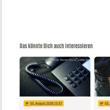
Das könnte Dich auch interessieren
Symbolfoto: Rainer Sturm, pixelio.de
notes
05
. August 2026 13:37
notes
05