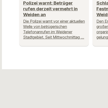
Polizei warnt: Betrüger
Schl
rufen derzeit vermehrt in
Fest
Weiden an
Weid
Die Polizei warnt vor einer aktuellen
Den Er
Welle von betrügerischen
großer
Telefonanrufen im Weidener
organi
Stadtgebiet. Seit Mittwochmittag …
gelung