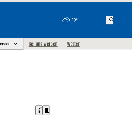
search
19°
Bei uns werben
Wetter
ervice
headphones
chrome_reader_mode