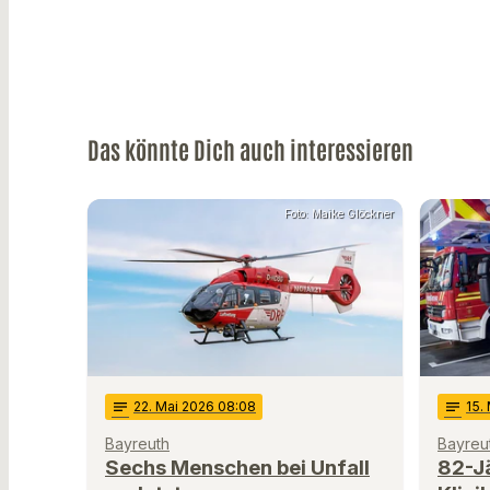
Das könnte Dich auch interessieren
Foto: Maike Glöckner
notes
22
. Mai 2026 08:08
notes
15
.
Bayreuth
Bayreu
Sechs Menschen bei Unfall
82-Jä