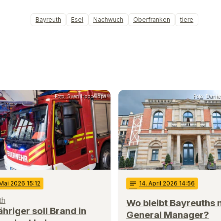
Bayreuth
Esel
Nachwuch
Oberfranken
tiere
Foto: Sven Hoppe/dpa
Foto: Dani
 Mai 2026 15:12
notes
14
. April 2026 14:56
th
Wo bleibt Bayreuths 
hriger soll Brand in
General Manager?