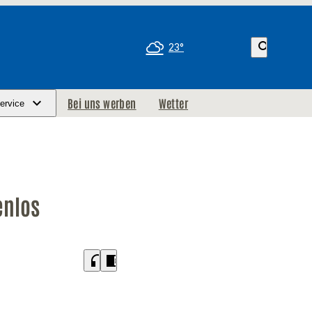
search
23°
Bei uns werben
Wetter
ervice
enlos
headphones
chrome_reader_mode