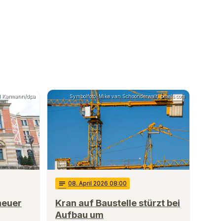
el Karmann/dpa
Symbolfoto: Mike van Schoonderwalt, pexels.com
notes
08
. April 2026 08:00
neuer
Kran auf Baustelle stürzt bei
Aufbau um