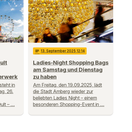
notes
13
. September 2025 12:14
ult
Ladies-Night Shopping Bags
am Samstag und Dienstag
erwerk
zu haben
teht in
Am Freitag, den 19.09.2025, lädt
ag, 26.
die Stadt Amberg wieder zur
beliebten Ladies Night – einem
ult – …
besonderen Shopping-Event in …