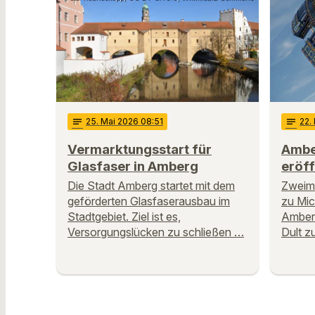
notes
25
. Mai 2026 08:51
notes
22
.
Vermarktungsstart für
Ambe
Glasfaser in Amberg
eröf
Die Stadt Amberg startet mit dem
Zweima
geförderten Glasfaserausbau im
zu Mich
Stadtgebiet. Ziel ist es,
Amberg 
Versorgungslücken zu schließen …
Dult 