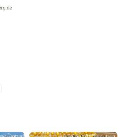
rg.de
ngress Centrum
Symbolfoto: Roland Weihrauch/dpa