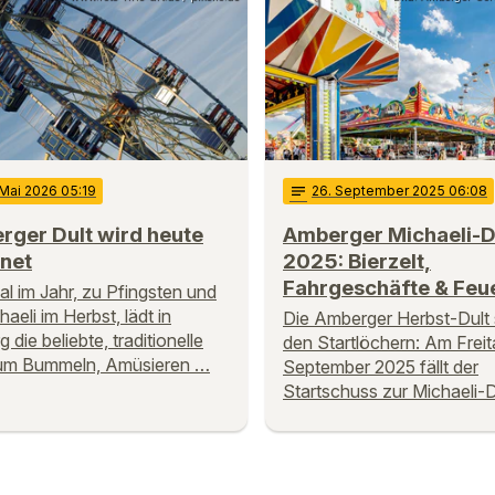
 Mai 2026 05:19
notes
26
. September 2025 06:08
rger Dult wird heute
Amberger Michaeli-D
fnet
2025: Bierzelt,
Fahrgeschäfte & Feu
l im Jahr, zu Pfingsten und
aeli im Herbst, lädt in
Die Amberger Herbst-Dult s
die beliebte, traditionelle
den Startlöchern: Am Freit
zum Bummeln, Amüsieren …
September 2025 fällt der
Startschuss zur Michaeli-D