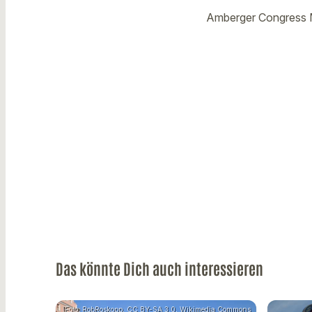
Amberger Congress 
Das könnte Dich auch interessieren
Foto: RobRoskopp, CC BY-SA 3.0, Wikimedia Commons