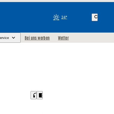
search
24°
Bei uns werben
Wetter
ervice
headphones
chrome_reader_mode