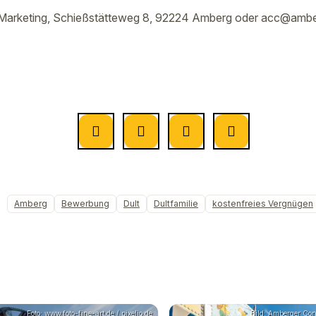
Marketing, Schießstätteweg 8, 92224 Amberg oder acc@ambe
Amberg
Bewerbung
Dult
Dultfamilie
kostenfreies Vergnügen
Foto: www.foto-fine-art.de / pixelio.de
Bild: Amberger Co