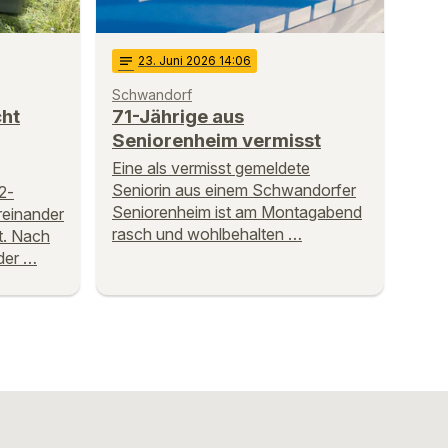
notes
23
. Juni 2026 14:06
Schwandorf
cht
71-Jährige aus
Seniorenheim vermisst
Eine als vermisst gemeldete
Seniorin aus einem Schwandorfer
2-
Seniorenheim ist am Montagabend
reinander
rasch und wohlbehalten …
t. Nach
 der …