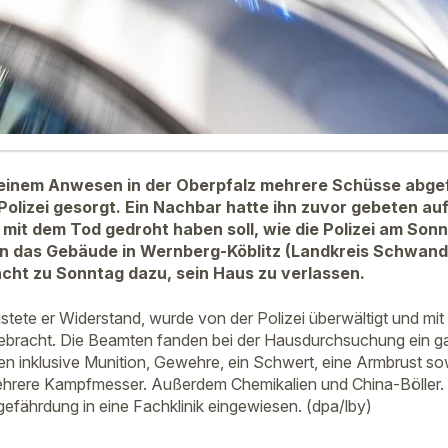
seinem Anwesen in der Oberpfalz mehrere Schüsse abgef
olizei gesorgt. Ein Nachbar hatte ihn zuvor gebeten au
mit dem Tod gedroht haben soll, wie die Polizei am Sonnt
n das Gebäude in Wernberg-Köblitz (Landkreis Schwand
cht zu Sonntag dazu, sein Haus zu verlassen.
stete er Widerstand, wurde von der Polizei überwältigt und mit
gebracht. Die Beamten fanden bei der Hausdurchsuchung ein g
n inklusive Munition, Gewehre, ein Schwert, eine Armbrust so
hrere Kampfmesser. Außerdem Chemikalien und China-Böller.
fährdung in eine Fachklinik eingewiesen. (dpa/lby)