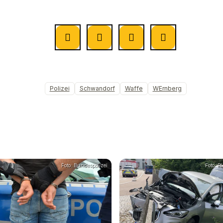
Polizei
Schwandorf
Waffe
WErnberg
Foto: Bundespolizei
Foto: P