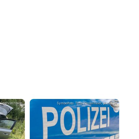
I Oberviechtach
Symbolfoto: Timo Klostermeier, pixelio.de