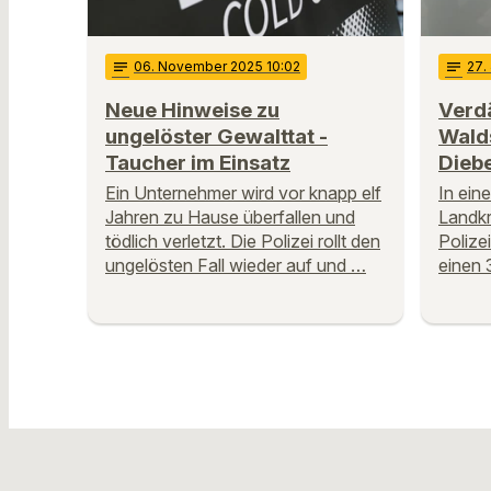
notes
06
. November 2025 10:02
notes
27
.
Neue Hinweise zu
Verd
ungelöster Gewalttat -
Wald
Taucher im Einsatz
Diebe
Ein Unternehmer wird vor knapp elf
In ein
Jahren zu Hause überfallen und
Landkr
tödlich verletzt. Die Polizei rollt den
Polize
ungelösten Fall wieder auf und …
einen 