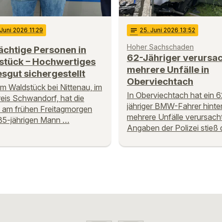
 Juni 2026 11:29
notes
25
. Juni 2026 13:52
Hoher Sachschaden
ächtige Personen in
62-Jähriger verursa
stück – Hochwertiges
mehrere Unfälle in
sgut sichergestellt
Oberviechtach
em Waldstück bei Nittenau, im
In Oberviechtach hat ein 6
eis Schwandorf, hat die
jähriger BMW-Fahrer hinte
i am frühen Freitagmorgen
mehrere Unfälle verursach
35-jährigen Mann …
Angaben der Polizei stieß