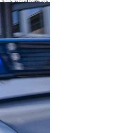
Symbolfoto: David Inderlied/dpa