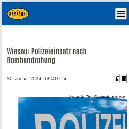
menu
Wiesau: Polizeieinsatz nach
Bombendrohung
headphones
chrome_reader_mode
30. Januar 2024
· 09:49 Uhr
Symbolfoto: Timo Klostermeier, pixelio.de