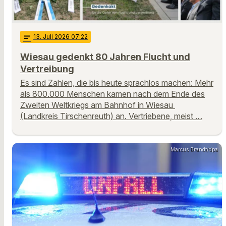
notes
13
. Juli 2026 07:22
Wiesau gedenkt 80 Jahren Flucht und
Vertreibung
Es sind Zahlen, die bis heute sprachlos machen: Mehr
als 800.000 Menschen kamen nach dem Ende des
Zweiten Weltkriegs am Bahnhof in Wiesau
(Landkreis Tirschenreuth) an. Vertriebene, meist …
Marcus Brandt/dpa