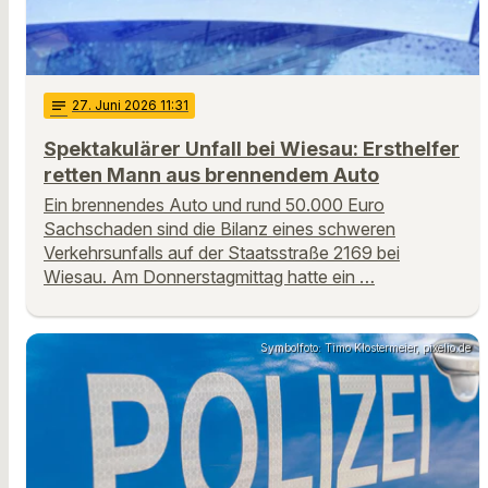
notes
27
. Juni 2026 11:31
Spektakulärer Unfall bei Wiesau: Ersthelfer
retten Mann aus brennendem Auto
Ein brennendes Auto und rund 50.000 Euro
Sachschaden sind die Bilanz eines schweren
Verkehrsunfalls auf der Staatsstraße 2169 bei
Wiesau. Am Donnerstagmittag hatte ein …
Symbolfoto: Timo Klostermeier, pixelio.de