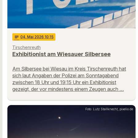
notes
04
. Mai 2026 10:15
Tirschenreuth
Exhibitionist am Wiesauer Silbersee
Am Silbersee bei Wiesau im Kreis Tirschenreuth hat
sich laut Angaben der Polizei am Sonntagabend
zwischen 18 Uhr und 19:15 Uhr ein Exhibitionist
gezeigt, der vor mindestens einem Zeugen auch …
Foto: Lutz Stallknecht, pixelio.de