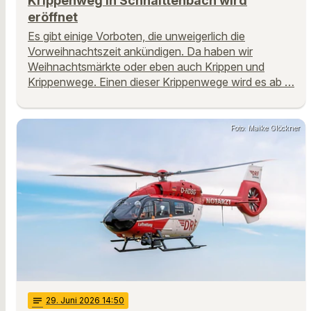
Krippenweg in Schnaittenbach wird
eröffnet
Es gibt einige Vorboten, die unweigerlich die
Vorweihnachtszeit ankündigen. Da haben wir
Weihnachtsmärkte oder eben auch Krippen und
Krippenwege. Einen dieser Krippenwege wird es ab …
Foto: Maike Glöckner
notes
29
. Juni 2026 14:50