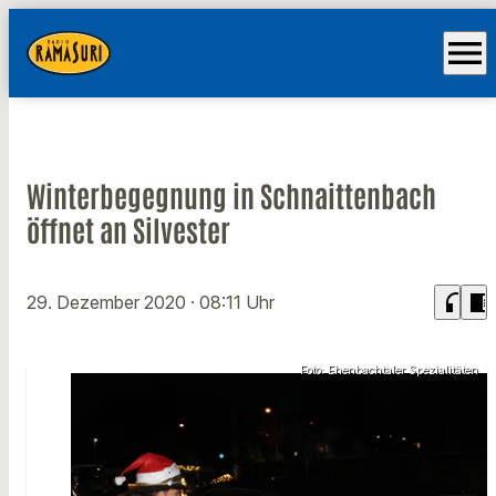
menu
Winterbegegnung in Schnaittenbach
öffnet an Silvester
headphones
chrome_reader_mode
29. Dezember 2020
· 08:11 Uhr
Foto: Ehenbachtaler Spezialitäten