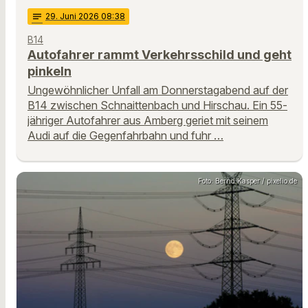
notes
29
. Juni 2026 08:38
B14
Autofahrer rammt Verkehrsschild und geht
pinkeln
Ungewöhnlicher Unfall am Donnerstagabend auf der
B14 zwischen Schnaittenbach und Hirschau. Ein 55-
jähriger Autofahrer aus Amberg geriet mit seinem
Audi auf die Gegenfahrbahn und fuhr …
Foto: Bernd Kasper / pixelio.de