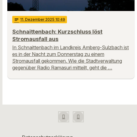
notes
11
. Dezember 2025 10:49
Schnaittenbach: Kurzschluss löst
Stromausfall aus
In Schnaittenbach im Landkreis Amberg-Sulzbach ist
es in der Nacht zum Donnerstag zu einem
Stromausfall gekommen. Wie die Stadtverwaltung
gegenüber Radio Ramasuri mitteilt, geht die …