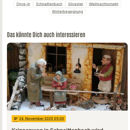
Drive-In
Schnaittenbach
Silvester
Weihnachtsmarkt
Winterbegegnung
Das könnte Dich auch interessieren
Bild: Krippenfreunde Schnaittenbach
notes
24
. November 2025 05:00