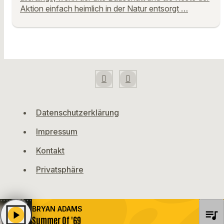
Aktion einfach heimlich in der Natur entsorgt …
Datenschutzerklärung
Impressum
Kontakt
Privatsphäre
BRYAN ADAMS
queue_music
play_arrow
Summer Of '69