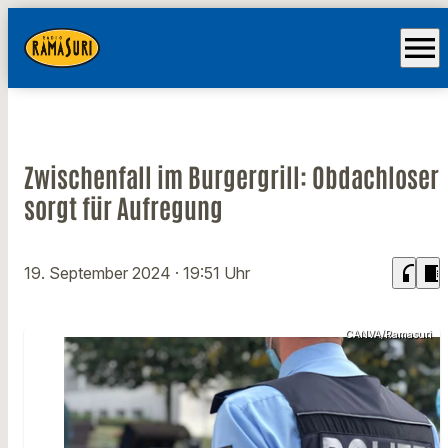
menu
Zwischenfall im Burgergrill: Obdachloser
sorgt für Aufregung
headphones
chrome_reader_mode
19. September 2024
· 19:51 Uhr
CANVA/Ramasuri