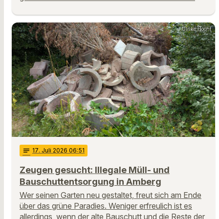
Ulrike Höcht
notes
17
. Juli 2026 06:51
Zeugen gesucht: Illegale Müll- und
Bauschuttentsorgung in Amberg
Wer seinen Garten neu gestaltet, freut sich am Ende
über das grüne Paradies. Weniger erfreulich ist es
allerdings, wenn der alte Bauschutt und die Reste der