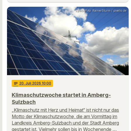
Symbolfoto: RainerSturm / pixelio.de
notes
20
. Juli 2026 10:00
Klimaschutzwoche startet in Amberg-
Sulzbach
„Klimaschutz mit Herz und Heimat“ ist nicht nur das
Motto der Klimaschutzwoche, die am Vormittag im
Landkreis Amberg-Sulzbach und der Stadt Amberg
gestartet ist. Vielmehr sollen bis in Wochenende …