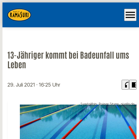
menu
13-Jähriger kommt bei Badeunfall ums
Leben
headphones
chrome_reader_mode
29. Juli 2021
· 16:25 Uhr
Symbolfoto: Rainer Sturm, pixelio.de