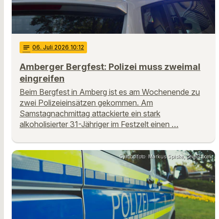
notes
06
. Juli 2026 10:12
Amberger Bergfest: Polizei muss zweimal
eingreifen
Beim Bergfest in Amberg ist es am Wochenende zu
zwei Polizeieinsätzen gekommen. Am
Samstagnachmittag attackierte ein stark
alkoholisierter 31-Jähriger im Festzelt einen …
Symbolfoto: Markus Spiske, pexels.com