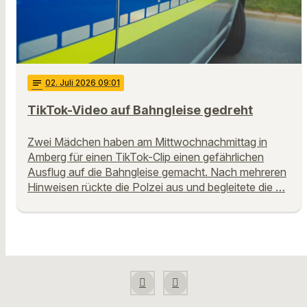
notes
02
. Juli 2026 09:01
TikTok-Video auf Bahngleise gedreht
Zwei Mädchen haben am Mittwochnachmittag in
Amberg für einen TikTok-Clip einen gefährlichen
Ausflug auf die Bahngleise gemacht. Nach mehreren
Hinweisen rückte die Polzei aus und begleitete die …