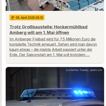
notes
08
. April 2026 06:10
Trotz Großbaustelle: Hockermühlbad
Amberg will am 1. Mai öffnen
Im Amberger Freibad wird für 7,5 Millionen Euro die
komplette Technik erneuert. Sehen wird man davon
kaum etwas – die meiste Arbeit passiert unter der
Erde. Der Saisonstart am 1. Mai soll trotzdem …
Symbolfoto: Pixabay, pexels.com