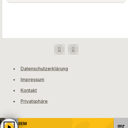
Datenschutzerklärung
Impressum
Kontakt
Privatsphäre
REM
queue_music
play_arrow