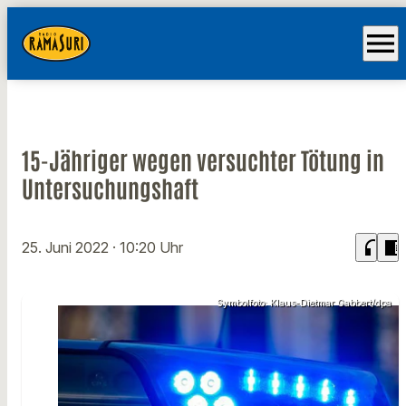
menu
15-Jähriger wegen versuchter Tötung in
Untersuchungshaft
headphones
chrome_reader_mode
25. Juni 2022
· 10:20 Uhr
Symbolfoto: Klaus-Dietmar Gabbert/dpa