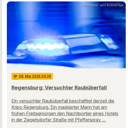
Symbolbild: Jens Büttner/dpa
notes
09
. Mai 2026 05:26
Regensburg: Versuchter Raubüberfall
Ein versuchter Raubüberfall beschäftigt derzeit die
Kripo Regensburg. Ein maskierter Mann hat am
frühen Freitagmorgen den Nachtportier eines Hotels
in der Ziegetsdorfer Straße mit Pfefferspray …