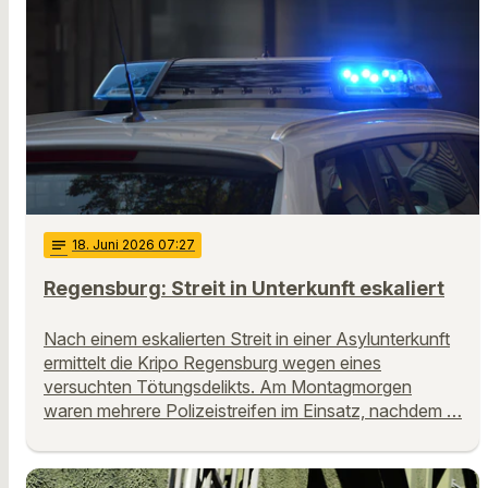
notes
18
. Juni 2026 07:27
Regensburg: Streit in Unterkunft eskaliert
Nach einem eskalierten Streit in einer Asylunterkunft
ermittelt die Kripo Regensburg wegen eines
versuchten Tötungsdelikts. Am Montagmorgen
waren mehrere Polizeistreifen im Einsatz, nachdem …