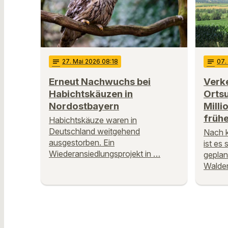
notes
27
. Mai 2026 08:18
notes
07
Erneut Nachwuchs bei
Verk
Habichtskäuzen in
Orts
Nordostbayern
Milli
frühe
Habichtskäuze waren in
Deutschland weitgehend
Nach k
ausgestorben. Ein
ist es 
Wiederansiedlungsprojekt in …
geplan
Walder