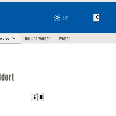
search
29°
Bei uns werben
Wetter
ervice
ldert
headphones
chrome_reader_mode