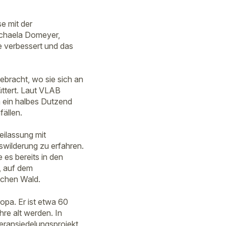
e mit der
ichaela Domeyer,
ze verbessert und das
ebracht, wo sie sich an
ttert. Laut VLAB
 ein halbes Dutzend
ällen.
eilassung mit
swilderung zu erfahren.
es bereits in den
, auf dem
schen Wald.
opa. Er ist etwa 60
re alt werden. In
deransiedelungsprojekt