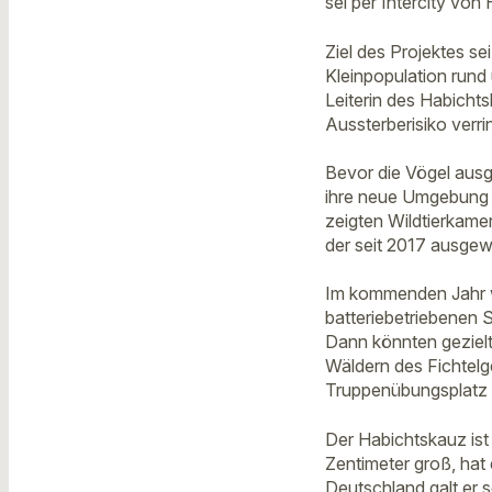
sei per Intercity vo
Ziel des Projektes se
Kleinpopulation rund
Leiterin des Habichts
Aussterberisiko verri
Bevor die Vögel ausg
ihre neue Umgebung 
zeigten Wildtierkam
der seit 2017 ausgew
Im kommenden Jahr wi
batteriebetriebenen 
Dann könnten gezielt
Wäldern des Fichtelg
Truppenübungsplatz 
Der Habichtskauz ist 
Zentimeter groß, hat
Deutschland galt er 