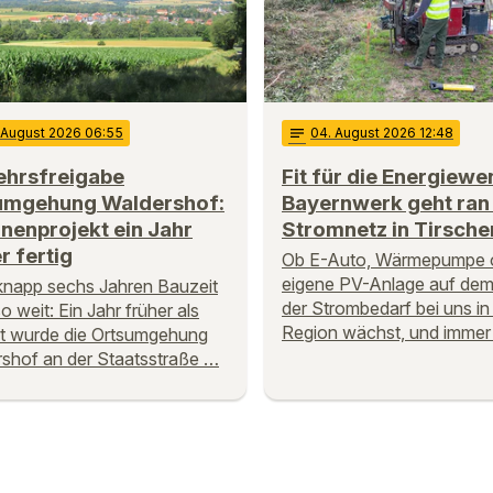
. August 2026 06:55
notes
04
. August 2026 12:48
ehrsfreigabe
Fit für die Energiew
umgehung Waldershof:
Bayernwerk geht ran
onenprojekt ein Jahr
Stromnetz in Tirsche
r fertig
Ob E-Auto, Wärmepumpe o
eigene PV-Anlage auf dem
napp sechs Jahren Bauzeit
der Strombedarf bei uns in
so weit: Ein Jahr früher als
Region wächst, und immer
t wurde die Ortsumgehung
shof an der Staatsstraße …