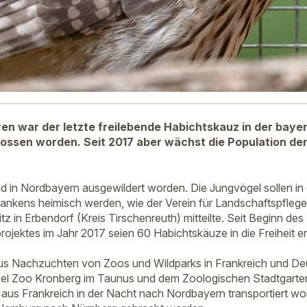
en war der letzte freilebende Habichtskauz in der bay
ssen worden. Seit 2017 aber wächst die Population der
d in Nordbayern ausgewildert worden. Die Jungvögel sollen in
ankens heimisch werden, wie der Verein für Landschaftspflege
z in Erbendorf (Kreis Tirschenreuth) mitteilte. Seit Beginn des
ojektes im Jahr 2017 seien 60 Habichtskäuze in die Freiheit e
us Nachzuchten von Zoos und Wildparks in Frankreich und Deu
l Zoo Kronberg im Taunus und dem Zoologischen Stadtgarten
l aus Frankreich in der Nacht nach Nordbayern transportiert w