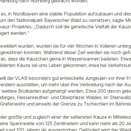
n Hamburg nach Nürnberg gebracht worden.
i es, in Nordbayern eine stabile Population aufzubauen und dies
 um den Nationalpark Bayerischer Wald zu vernetzen, sagte M
kauz-Projektes. „Dadurch soll die genetische Vielfalt der Käu
ngert werden.“
ewildert wurden, wurden sie für vier Wochen in Volieren unterg
gewöhnen konnten. Während dieser Zeit werden sie noch gefü
eras, dass die Käuzchen gerne in Wasserwannen badeten. Etwa
ilderten Käuze sei ums Leben gekommen, etwa bei Verkehrsunf
ll der VLAB besonders gut entwickelte Jungeulen vor ihrer Fr
Sendern ausstatten, um mehr über ihre Verbreitung nach der Au
 weitere Brutkästen aufgehängt werden. Etwa 200 davon gebe 
ebirges, Hessenreuther- und Oberpfälzer Waldes, im Steinwald
Grafenwöhr und jenseits der Grenze zu Tschechien im Böhmi
der größte und zugleich einer der seltensten Käuze in Mitteleur
 eine Spannweite von 125 Zentimetern und kann mehr als 20 Jah
seit rund 100 Jahren als ausgestorben. Gefördert wird das Wie