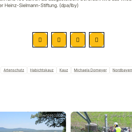
r Heinz-Sielmann-Stiftung. (dpa/lby)
Artenschutz
Habichtskauz
Kauz
Michaela Domeyer
Nordbayer
Foto: Silver1090 [CC0]
Wolfgang Geye