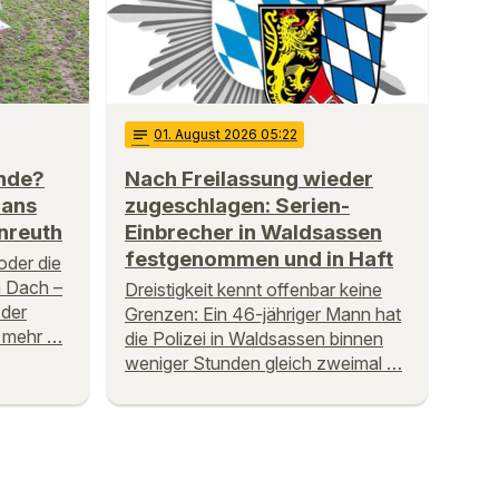
notes
01
. August 2026 05:22
ende?
Nach Freilassung wieder
 ans
zugeschlagen: Serien-
nreuth
Einbrecher in Waldsassen
festgenommen und in Haft
der die
 Dach –
Dreistigkeit kennt offenbar keine
 der
Grenzen: Ein 46-jähriger Mann hat
 mehr …
die Polizei in Waldsassen binnen
weniger Stunden gleich zweimal …