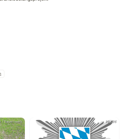
n
r / Bayernwerk
PP OPF