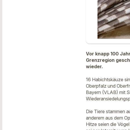
Vor knapp 100 Jahr
Grenzregion gescho
wieder.
16 Habichtskäuze sin
Oberpfalz und Oberfr
Bayern (VLAB) mit Sit
Wiederansiedelungspr
Die Tiere stammen a
anderem aus dem Ope
Hitze seien die Vöge