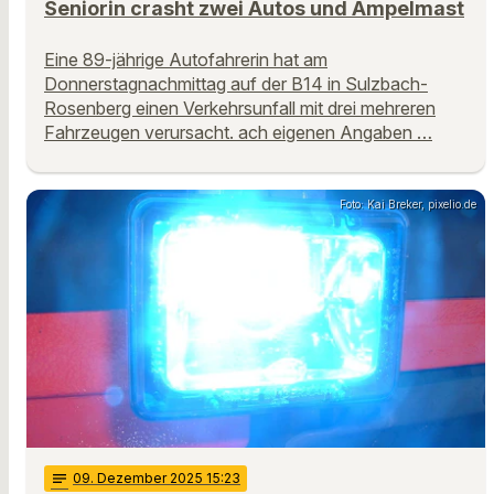
Seniorin crasht zwei Autos und Ampelmast
Eine 89-jährige Autofahrerin hat am
Donnerstagnachmittag auf der B14 in Sulzbach-
Rosenberg einen Verkehrsunfall mit drei mehreren
Fahrzeugen verursacht. ach eigenen Angaben …
Foto: Kai Breker, pixelio.de
notes
09
. Dezember 2025 15:23