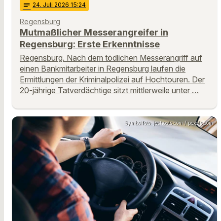
notes
24
. Juli 2026 15:24
Regensburg
Mutmaßlicher Messerangreifer in
Regensburg: Erste Erkenntnisse
Regensburg. Nach dem tödlichen Messerangriff auf
einen Bankmitarbeiter in Regensburg laufen die
Ermittlungen der Kriminalpolizei auf Hochtouren. Der
20-jährige Tatverdächtige sitzt mittlerweile unter …
Symbolfoto: jeshoots.com / pexels.com