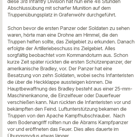
diese 3rd Infantry Division hat nun eine 48 Stunden
Abschlussübung mit scharfer Munition auf dem
Truppenübungsplatz in Grafenwöhr durchgeführt.
Schon bevor die ersten Panzer oder Soldaten zu sehen
waren, hörte man eine Drohne am Himmel, die den
Truppen helfen sollte, das Zielgebiet zu erkunden. Danach
erfolgte der Artilleriebeschuss ins Zielgebiet. Alles
sorgfältig beobachtet vom Kommandoturm aus. Schon
kurze Zeit später rückten die ersten Schützenpanzer, der
amerikanische Bradley, vor. Der Panzer hat eine
Besatzung von zehn Soldaten, wobei sechs Infanteristen
die über die Heckklappe aussteigen können. Die
Hauptbewaffnung des Bradley besteht aus einer 25-mm-
Maschinenkanone, die Einzelfeuer oder Dauerfeuer
verschießen kann. Nun rückten die Infanteristen vor und
bekämpften den Feind. Luftunterstützung bekamen die
Truppen von den Apache Kampfhubschrauber. Nach
dem Bodenangriff rollten nun die Abrams Kampfpanzer
vor und eröffneten das Feuer. Dies alles dauerte im
Übungsmodus etwas länger.