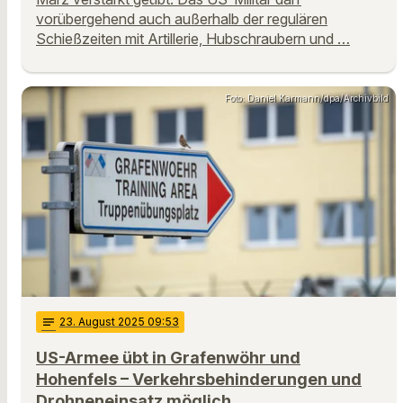
vorübergehend auch außerhalb der regulären
Schießzeiten mit Artillerie, Hubschraubern und …
Foto: Daniel Karmann/dpa/Archivbild
notes
23
. August 2025 09:53
US-Armee übt in Grafenwöhr und
Hohenfels – Verkehrsbehinderungen und
Drohneneinsatz möglich