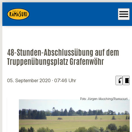
menu
48-Stunden-Abschlussübung auf dem
Truppenübungsplatz Grafenwöhr
headphones
chrome_reader_mode
05. September 2020
· 07:46 Uhr
Foto: Jürgen Masching/Ramasuri