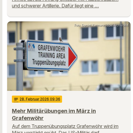
und schwerer Artillerie. Dafür liegt eine …
Foto: Daniel Karmann/dpa/Archivbild
notes
28
. Februar 2026 09:36
Mehr Militärübungen im März in
Grafenwöhr
Auf dem Truppenübungsplatz Grafenwöhr wird im
März verstärkt geübt. Das US-Militär darf