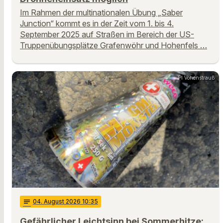
Im Rahmen der multinationalen Übung „Saber
Junction“ kommt es in der Zeit vom 1. bis 4.
September 2025 auf Straßen im Bereich der US-
Truppenübungsplätze Grafenwöhr und Hohenfels …
PI Vohenstrauß
notes
04
. August 2026 10:35
Gefährlicher Leichtsinn bei Sommerhitze: